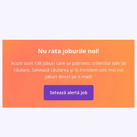
Nu rata joburile noi!
Acum sunt 138 joburi care se potrivesc criteriilor tale de
căutare. Salvează căutarea și îți trimitem cele mai noi
joburi direct pe e-mail!
Setează alertă job