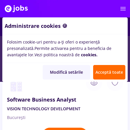
1
Administrare cookies 🍪
Folosim cookie-uri pentru a-ți oferi o experiență
presonalizată.
Permite activarea pentru a beneficia de
Salarii
Remote (de acasă)
București
Cluj-Napoc
avantajele lor.
Vezi politica noastră de
cookies.
138
locuri de munca
analyst
Modifică setările
Acceptă toate
9 Aug. 2026
Software Business Analyst
VISION TECHNOLOGY DEVELOPMENT
București