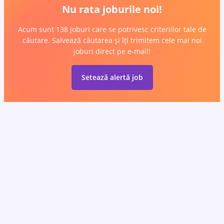
Nu rata joburile noi!
Acum sunt 138 joburi care se potrivesc criteriilor tale de
căutare. Salvează căutarea și îți trimitem cele mai noi
joburi direct pe e-mail!
Setează alertă job