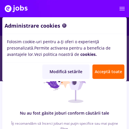
6
Administrare cookies 🍪
Folosim cookie-uri pentru a-ți oferi o experiență
0
locuri de munca
Part time
in
Agigea
pentru
Student, Fara
presonalizată.
Permite activarea pentru a beneficia de
experienta
in
Constructii / Instalatii, Medicina / Sanatate
avantajele lor.
Vezi politica noastră de
cookies.
Modifică setările
Acceptă toate
Nu au fost găsite joburi conform căutării tale
Îți recomandăm să încerci joburi mai puțin specifice sau mai puține
filtre.