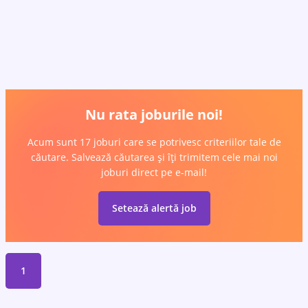
Nu rata joburile noi!
Acum sunt 17 joburi care se potrivesc criteriilor tale de
căutare. Salvează căutarea și îți trimitem cele mai noi
joburi direct pe e-mail!
Setează alertă job
1