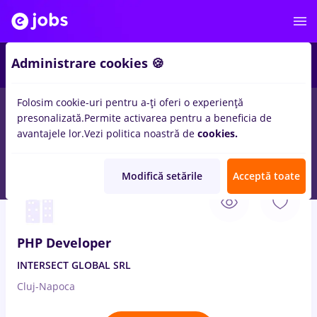
1
Administrare cookies 🍪
Folosim cookie-uri pentru a-ți oferi o experiență
presonalizată.
Permite activarea pentru a beneficia de
Salarii
Remote (de acasă)
București
Cluj-Napoc
avantajele lor.
Vezi politica noastră de
cookies.
17
locuri de munca
php programmer
Modifică setările
Acceptă toate
3 Aug. 2026
PHP Developer
INTERSECT GLOBAL SRL
Cluj-Napoca