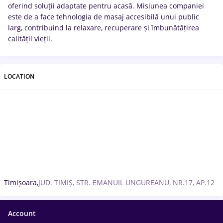
oferind soluții adaptate pentru acasă. Misiunea companiei
este de a face tehnologia de masaj accesibilă unui public
larg, contribuind la relaxare, recuperare și îmbunătățirea
calității vieții.
LOCATION
Timișoara,
JUD. TIMIȘ, STR. EMANUIL UNGUREANU, NR.17, AP.12
Account