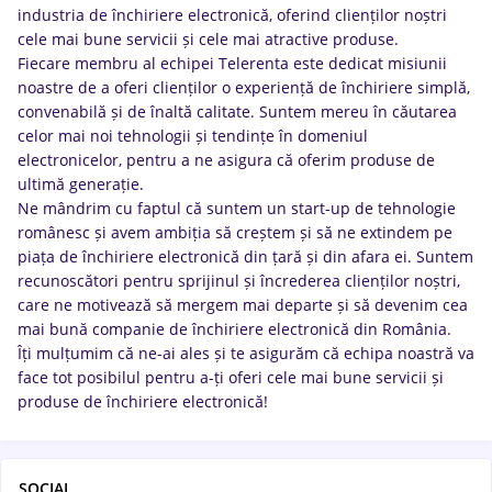
industria de închiriere electronică, oferind clienților noștri
cele mai bune servicii și cele mai atractive produse.
Fiecare membru al echipei Telerenta este dedicat misiunii
noastre de a oferi clienților o experiență de închiriere simplă,
convenabilă și de înaltă calitate. Suntem mereu în căutarea
celor mai noi tehnologii și tendințe în domeniul
electronicelor, pentru a ne asigura că oferim produse de
ultimă generație.
Ne mândrim cu faptul că suntem un start-up de tehnologie
românesc și avem ambiția să creștem și să ne extindem pe
piața de închiriere electronică din țară și din afara ei. Suntem
recunoscători pentru sprijinul și încrederea clienților noștri,
care ne motivează să mergem mai departe și să devenim cea
mai bună companie de închiriere electronică din România.
Îți mulțumim că ne-ai ales și te asigurăm că echipa noastră va
face tot posibilul pentru a-ți oferi cele mai bune servicii și
produse de închiriere electronică!
SOCIAL