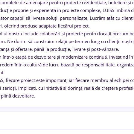
 complete de amenajare pentru proiecte rezidențiale, hoteliere și 
ucție proprie și experiență în proiecte complexe, LUISS îmbină des
tor capabil să livreze soluții personalizate. Lucrăm atât cu clienți fi
i, oferind produse adaptate fiecărui proiect.
liul nostru include colaborări și proiecte pentru locații precum ho
. Ne dorim să construim relații pe termen lung cu clienții noștri, 
anță și ofertare, până la producție, livrare și post-vânzare.
într-o etapă de dezvoltare și modernizare continuă, investind în 
redem într-o cultură de lucru bazată pe responsabilitate, organizar
nt.
S, fiecare proiect este important, iar fiecare membru al echipei co
serioși, implicați, cu inițiativă și dorință reală de creștere prof
n plină dezvoltare.