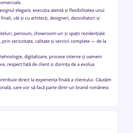
comerciale.
ignul elegant, execuția atentă și flexibilitatea unui
nali, cât și cu arhitecți, designeri, dezvoltatori și
teluri, pensiuni, showroom-uri și spații rezidențiale
prin seriozitate, calitate și servicii complete — de la
tehnologie, digitalizare, procese interne și oameni
e, respect față de client și dorința de a evolua
ntribuie direct la experiența finală a clientului. Căutăm
esională, care vor să facă parte dintr-un brand românesc