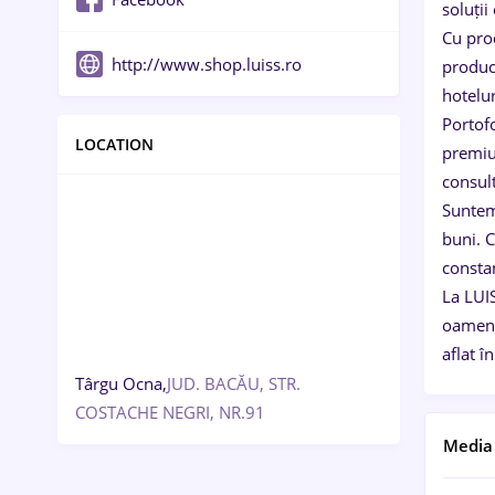
soluții
Cu prod
http://www.shop.luiss.ro
producă
hotelur
Portofo
LOCATION
premium
consult
Suntem 
buni. C
consta
La LUIS
oameni 
aflat î
Târgu Ocna,
JUD. BACĂU, STR.
COSTACHE NEGRI, NR.91
Media