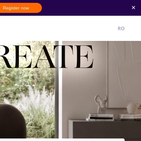
Register now
New account
Login
RO
EN