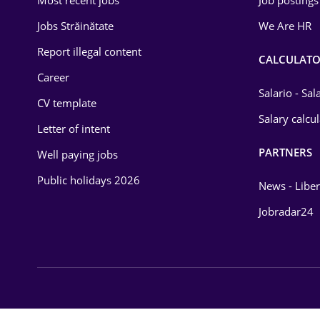
Most recent jobs
Job postings
Jobs Străinătate
We Are HR
Report illegal content
CALCULATO
Career
Salario - Sa
CV template
Salary calcu
Letter of intent
PARTNERS
Well paying jobs
Public holidays 2026
News - Liber
Jobradar24