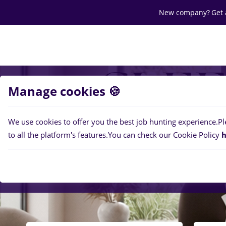
New company?
Get 
Search jobs
Career
Salaries
Of
Manage cookies 🍪
We use cookies to offer you the best job hunting experience.
Pl
to all the platform's features.
You can check our Cookie Policy
h