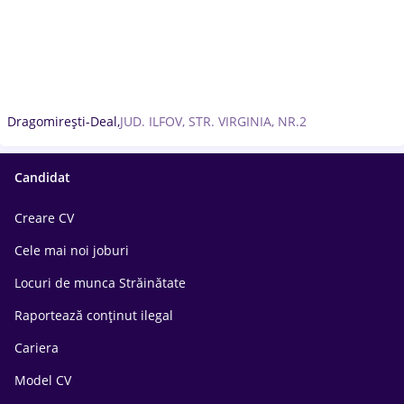
Dragomirești-Deal,
JUD. ILFOV, STR. VIRGINIA, NR.2
Candidat
Creare CV
Cele mai noi joburi
Locuri de munca Străinătate
Raportează conținut ilegal
Cariera
Model CV