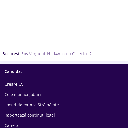
București,
Sos Vergului, Nr 14A, corp C, sector 2
Candidat
Creare CV
Cele mai noi joburi
Locuri de munca Străinătate
Raportează conținut ilegal
Cariera