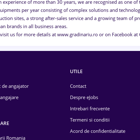
n experience of more than 30 years, we are recognised as one of 
uipments per year consisting of complex solutions and technologie
ction sites, a strong after-sales service and a growing team of pr
an brands in all business areas.
 visit us for more details at www.gradinariu.ro or on Facebook at
UTILE
 de angajator
Contact
 angajare
Despre eJobs
Intrebari frecvente
Termeni si conditii
OARE
Acord de confidentialitate
larii Romania