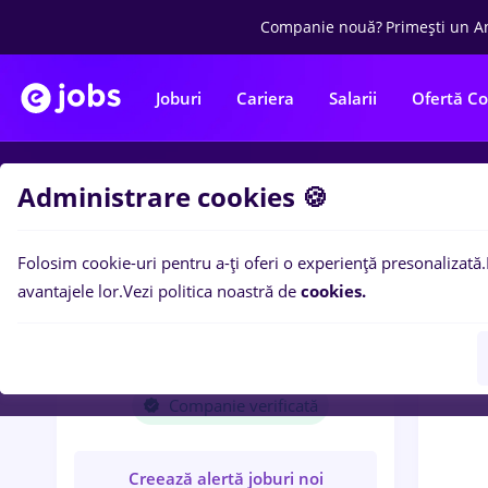
Companie nouă?
Primești un A
Joburi
Cariera
Salarii
Ofertă C
Administrare cookies 🍪
Locuri
Folosim cookie-uri pentru a-ți oferi o experiență presonalizată.
avantajele lor.
Vezi politica noastră de
cookies.
GRADINARIU IMPORT
EXPORT SRL
Companie verificată
Creează alertă joburi noi