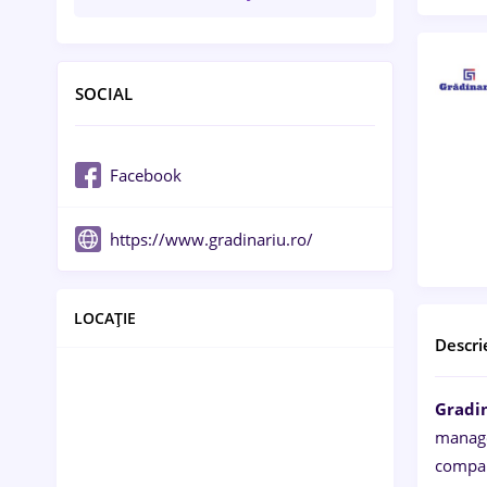
SOCIAL
Facebook
https://www.gradinariu.ro/
LOCAȚIE
Descri
Gradi
manage
compan