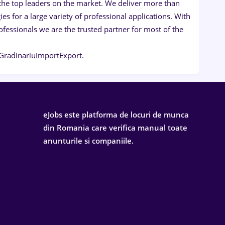
the top leaders on the market. We deliver more than
s for a large variety of professional applications. With
ofessionals we are the trusted partner for most of the
 GradinariuImportExport.
eJobs este platforma de locuri de munca
din Romania care verifica manual toate
anunturile si companiile.