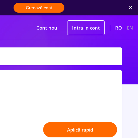
Creează cont
Cont nou
Intra in cont
RO
EN
Aplică rapid