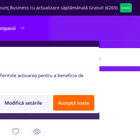
nunț Business cu actualizare săptămânală Gratuit (€269)
Gratis
ompanii
 de munca
GRADINARIU IMPORT EXPORT SRL
Permite activarea pentru a beneficia de
5 Aug. 2026
Coordonator logistica
GRADINARIU IMPORT EXPORT SRL
Modifică setările
Acceptă toate
București