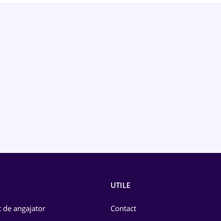
UTILE
 de angajator
Contact