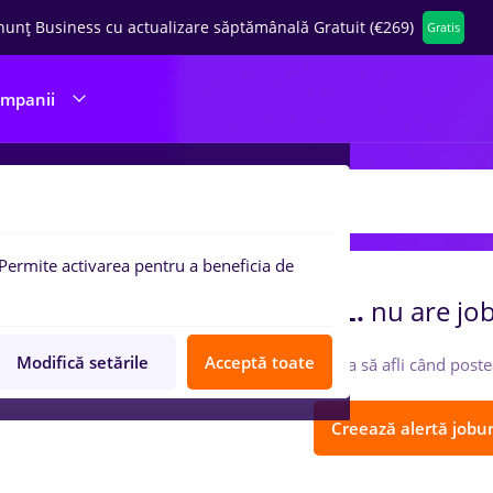
nunț Business cu actualizare săptămânală Gratuit (€269)
Gratis
ompanii
 de munca
OVISIM IMPEX S.R.L.
Permite activarea pentru a beneficia de
ompania
OVISIM IMPEX S.R.L.
nu are job
Modifică setările
Acceptă toate
Urmărește-o ca să afli când poste
Creează alertă jobur