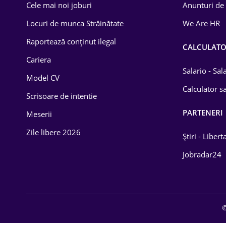
Cele mai noi joburi
Anunturi de
Locuri de munca Străinătate
We Are HR
Raportează conținut ilegal
CALCULAT
Cariera
Salario - Sa
Model CV
Calculator sa
Scrisoare de intentie
PARTENERI
Meserii
Zile libere 2026
Știri - Libert
Jobradar24
©