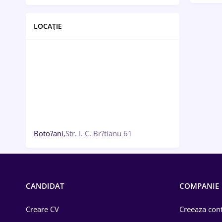
LOCAȚIE
Boto?ani,
Str. I. C. Br?tianu 61
CANDIDAT
COMPANIE
Creare CV
Creeaza cont