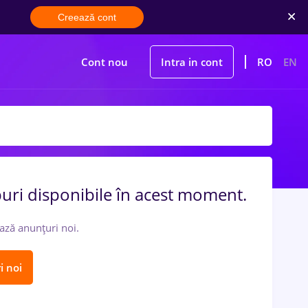
Creează cont
Cont nou
Intra in cont
RO
EN
uri disponibile în acest moment.
ază anunțuri noi.
i noi