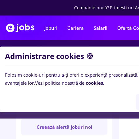
Companie nouă?
Primești un A
Joburi
Cariera
Salarii
Ofertă C
Administrare cookies 🍪
Locuri
Folosim cookie-uri pentru a-ți oferi o experiență presonalizată.
avantajele lor.
Vezi politica noastră de
cookies.
C
OVISIM IMPEX S.R.L.
Companie verificată
Creează alertă joburi noi