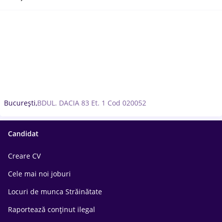
București,
BDUL. DACIA 83 Et. 1 Cod 020052
Candidat
Creare CV
Cele mai noi joburi
Locuri de munca Străinătate
Raportează conținut ilegal