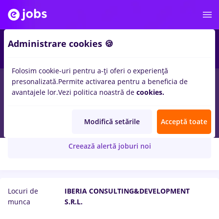
Administrare cookies 🍪
Folosim cookie-uri pentru a-ți oferi o experiență
presonalizată.
Permite activarea pentru a beneficia de
avantajele lor.
Vezi politica noastră de
cookies.
IBERIA CONSULTING&DEVELOPMENT S.R.L.
Modifică setările
Acceptă toate
Creează alertă joburi noi
Locuri de
IBERIA CONSULTING&DEVELOPMENT
munca
S.R.L.