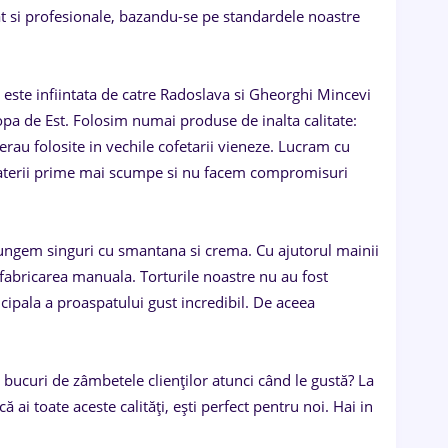
at si profesionale, bazandu-se pe standardele noastre
 este infiintata de catre Radoslava si Gheorghi Mincevi
pa de Est. Folosim numai produse de inalta calitate:
rau folosite in vechile cofetarii vieneze. Lucram cu
m materii prime mai scumpe si nu facem compromisuri
e ungem singuri cu smantana si crema. Cu ajutorul mainii
 fabricarea manuala. Torturile noastre nu au fost
cipala a proaspatului gust incredibil. De aceea
 te bucuri de zâmbetele clienților atunci când le gustă? La
ai toate aceste calități, ești perfect pentru noi. Hai in