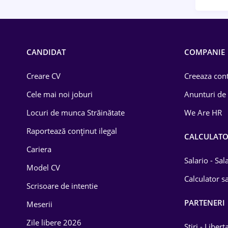
CANDIDAT
COMPANIE
Creare CV
Creeaza cont
Cele mai noi joburi
Anunturi de
Locuri de munca Străinătate
We Are HR
Raportează conținut ilegal
CALCULAT
Cariera
Salario - Sa
Model CV
Calculator sa
Scrisoare de intentie
PARTENERI
Meserii
Zile libere 2026
Știri - Libert