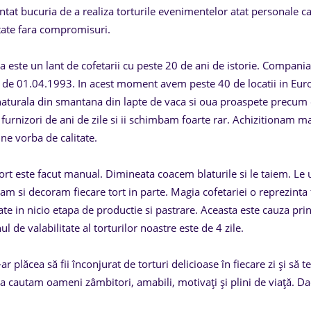
ntat bucuria de a realiza torturile evenimentelor atat personale c
itate fara compromisuri.
 este un lant de cofetarii cu peste 20 de ani de istorie. Compania
a de 01.04.1993. In acest moment avem peste 40 de locatii in Euro
naturala din smantana din lapte de vaca si oua proaspete precum e
i furnizori de ani de zile si ii schimbam foarte rar. Achizitiona
ne vorba de calitate.
tort este facut manual. Dimineata coacem blaturile si le taiem. L
am si decoram fiecare tort in parte. Magia cofetariei o reprezinta
te in nicio etapa de productie si pastrare. Aceasta este cauza prin
l de valabilitate al torturilor noastre este de 4 zile.
ar plăcea să fii înconjurat de torturi delicioase în fiecare zi și să
 cautam oameni zâmbitori, amabili, motivați și plini de viață. Dacă 
!