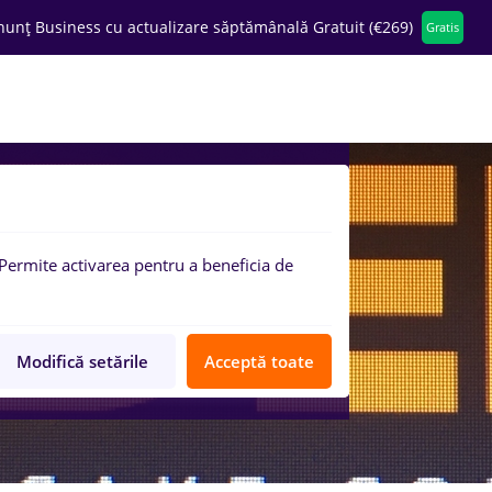
nunț Business cu actualizare săptămânală Gratuit (€269)
Gratis
ompanii
Permite activarea pentru a beneficia de
Modifică setările
Acceptă toate