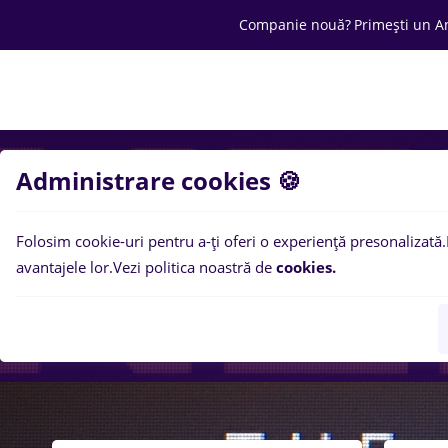
Companie nouă?
Primești un A
Joburi
Cariera
Salarii
Ofertă C
Administrare cookies 🍪
Folosim cookie-uri pentru a-ți oferi o experiență presonalizată.
avantajele lor.
Vezi politica noastră de
cookies.