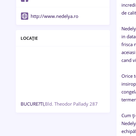
incredi
de cal
http://www.nedelya.ro
Nedelya
in dat
LOCAȚIE
frisca 
aceias
cand vi
Orice 
insirop
congela
termenu
BUCURE?TI,
Bld. Theodor Pallady 287
Cum ți-
Nedelya
echipă