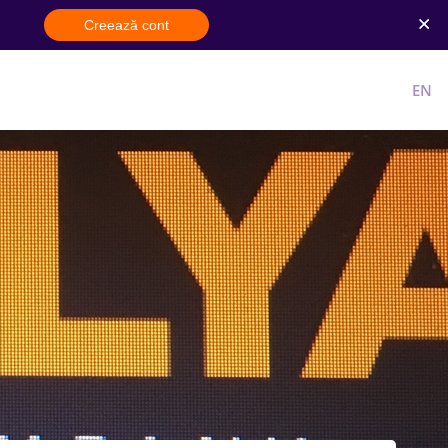
Creează cont
Cont nou
Intra in cont
RO
EN