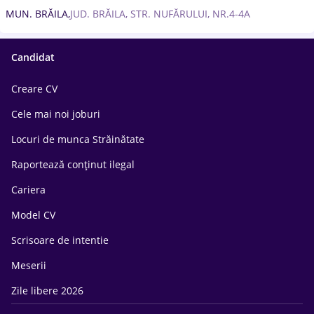
MUN. BRĂILA,
JUD. BRĂILA, STR. NUFĂRULUI, NR.4-4A
Candidat
Creare CV
Cele mai noi joburi
Locuri de munca Străinătate
Raportează conținut ilegal
Cariera
Model CV
Scrisoare de intentie
Meserii
Zile libere 2026