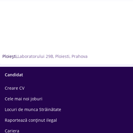
Ploiești,
Laboratorului 29B, Ploiesti, Prahova
Candidat
Creare CV
Cele mai noi joburi
Locuri de munca Străinătate
Raportează conținut ilegal
Cariera