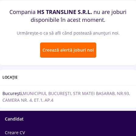
Compania
HS TRANSLINE S.R.L.
nu are joburi
disponibile în acest moment.
Urmărește-o ca să afli când postează anunțuri noi.
Creează alertă joburi noi
LOCAȚIE
București,
MUNICIPIUL BUCUREȘTI, STR MATEI BASARAB, NR.93,
CAMERA NR. 4, ET.1, AP.4
Candidat
Creare CV