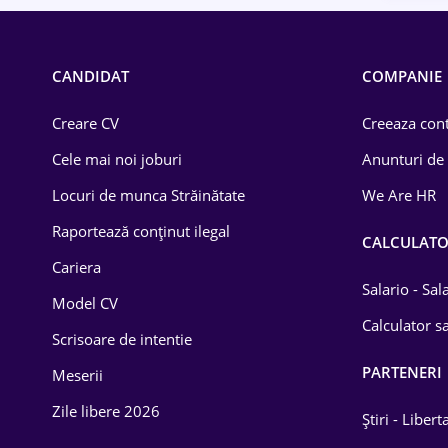
CANDIDAT
COMPANIE
Creare CV
Creeaza cont
Cele mai noi joburi
Anunturi de
Locuri de munca Străinătate
We Are HR
Raportează conținut ilegal
CALCULAT
Cariera
Salario - Sa
Model CV
Calculator sa
Scrisoare de intentie
PARTENERI
Meserii
Zile libere 2026
Știri - Libert