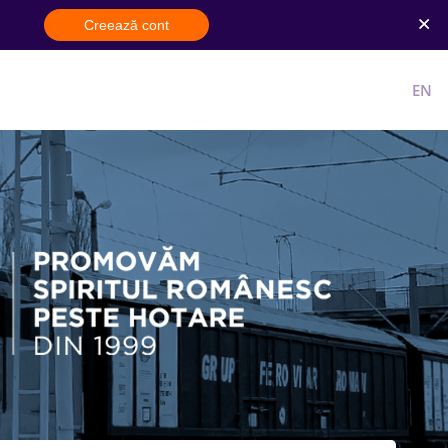
Creează cont
Cont nou
Intra in cont
RO
EN