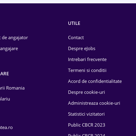
UTILE
 de angajator
Contact
 angajare
Despre eJobs
Intrebari frecvente
Termeni si conditii
OARE
Acord de confidentialitate
larii Romania
Despre cookie-uri
lariu
Administreaza cookie-uri
Statistici vizitatori
Public CBCR 2023
atea.ro
Public CBCR 2024