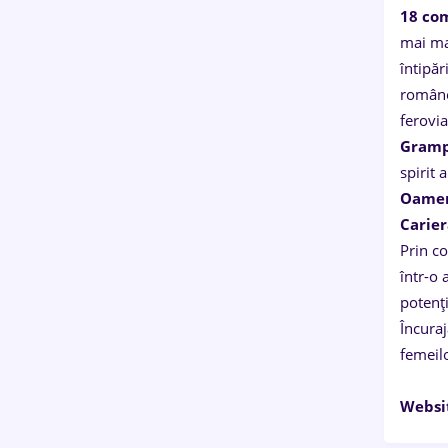
18 com
mai mar
întipăr
românea
ferovia
Gramp
spirit
Oame
Carie
Prin c
într-o 
potenți
Încura
femeilo
Websi