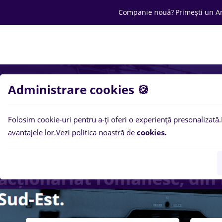
Companie nouă?
Primești un A
Joburi
Cariera
Salarii
Ofertă C
Administrare cookies 🍪
Folosim cookie-uri pentru a-ți oferi o experiență presonalizată.
avantajele lor.
Vezi politica noastră de
cookies.