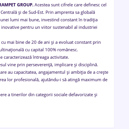
 GRAMPET GROUP.
Acestea sunt cifrele care definesc cel
 Centrală şi de Sud-Est. Prin amprenta sa globală
unei lumi mai bune, investind constant în tradiția
novative pentru un viitor sustenabil al industriei
 cu mai bine de 20 de ani și a evoluat constant prin
ultinațională cu capital 100% românesc.
e caracterizează întreaga activitate.
cesul vine prin perseverență, implicare și disciplină.
care au capacitatea, angajamentul şi ambiția de a crește
ltarea lor profesională, ajutându-i să atingă maximum de
ere a tinerilor din categorii sociale defavorizate și