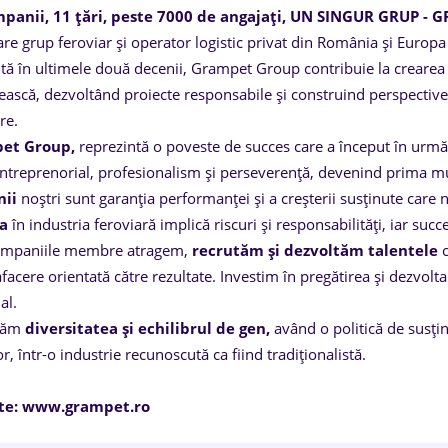
panii, 11 țări, peste 7000 de angajați, UN SINGUR GRUP -
e grup feroviar şi operator logistic privat din România şi Europa
ită în ultimele două decenii, Grampet Group contribuie la crearea 
scă, dezvoltând proiecte responsabile şi construind perspective i
re.
et Group,
reprezintă o poveste de succes care a început în urmă
 antreprenorial, profesionalism şi perseverență, devenind prima m
nii
noștri sunt garanţia performanţei şi a creşterii susţinute care n
ra
în industria feroviară implică riscuri și responsabilități, iar suc
ompaniile membre atragem,
recrutăm şi dezvoltăm talentele
afacere orientată către rezultate. Investim în pregătirea și dezvo
al.
jăm
diversitatea și echilibrul de gen,
având o politică de susțin
r, într-o industrie recunoscută ca fiind tradiționalistă.
te: www.grampet.ro