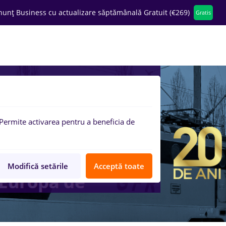
nunț Business cu actualizare săptămânală Gratuit (€269)
Gratis
ompanii
Permite activarea pentru a beneficia de
Modifică setările
Acceptă toate