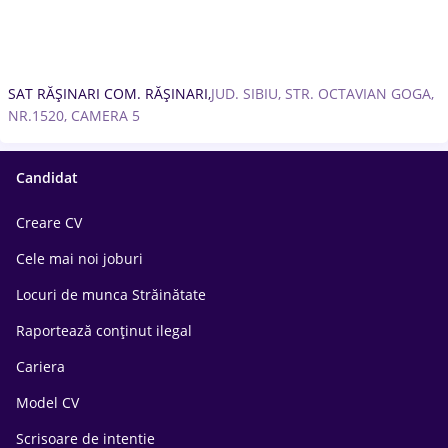
SAT RĂȘINARI COM. RĂȘINARI,
JUD. SIBIU, STR. OCTAVIAN GOGA,
NR.1520, CAMERA 5
Candidat
Creare CV
Cele mai noi joburi
Locuri de munca Străinătate
Raportează conținut ilegal
Cariera
Model CV
Scrisoare de intentie