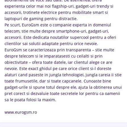
experienta celor mai noi flagship-uri, gadget-uri trendy si
accesorii, trotinete electrice pentru mobilitate smart si
laptopuri de gaming pentru distractie.
Pe scurt, EuroGsm este o companie experta in domeniul
telecom, stie multe despre smartphone-uri, gadget-uri,
accesorii. Este dedicata noutatilor supercool pentru a oferi
clientilor sai solutii adaptate pentru orice nevoie.
EuroGsm se caracterizeaza prin transparenta – stie multe
despre telecom si le imparatasesti cu ceilalti si prin
obiectivitate – ofera toate datele, iar clientul alege ce are
nevoie. Este exact ghidul pe care orice client si-l doreste
alaturi cand paseste in jungla tehnologiei, jungla careia ii stie
toate frumusetile, dar si toate capcanele. Cunoaste bine
gadget-urile si spune totul despre ele, ajuta la obtinerea unui
pret corect si dezvaluie toate secretele lor pentru ca oamenii
sa le poata folosi la maxim.
www.eurogsm.ro