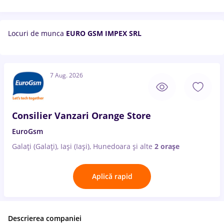
Locuri de munca
EURO GSM IMPEX SRL
7 Aug. 2026
Consilier Vanzari Orange Store
EuroGsm
Galați (Galați), Iași (Iași), Hunedoara
și alte
2 orașe
Aplică rapid
Descrierea companiei