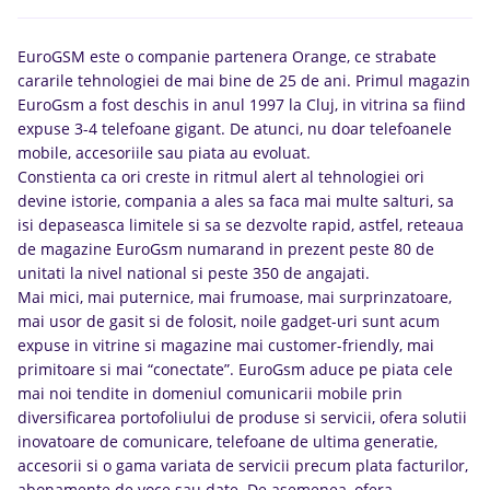
EuroGSM este o companie partenera Orange, ce strabate
cararile tehnologiei de mai bine de 25 de ani. Primul magazin
EuroGsm a fost deschis in anul 1997 la Cluj, in vitrina sa fiind
expuse 3-4 telefoane gigant. De atunci, nu doar telefoanele
mobile, accesoriile sau piata au evoluat.
Constienta ca ori creste in ritmul alert al tehnologiei ori
devine istorie, compania a ales sa faca mai multe salturi, sa
isi depaseasca limitele si sa se dezvolte rapid, astfel, reteaua
de magazine EuroGsm numarand in prezent peste 80 de
unitati la nivel national si peste 350 de angajati.
Mai mici, mai puternice, mai frumoase, mai surprinzatoare,
mai usor de gasit si de folosit, noile gadget-uri sunt acum
expuse in vitrine si magazine mai customer-friendly, mai
primitoare si mai “conectate”. EuroGsm aduce pe piata cele
mai noi tendite in domeniul comunicarii mobile prin
diversificarea portofoliului de produse si servicii, ofera solutii
inovatoare de comunicare, telefoane de ultima generatie,
accesorii si o gama variata de servicii precum plata facturilor,
abonamente de voce sau date. De asemenea, ofera