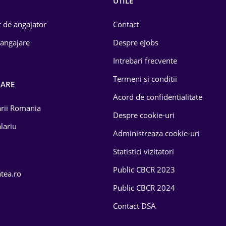
UTILE
 de angajator
Contact
 angajare
Despre eJobs
Intrebari frecvente
Termeni si conditii
OARE
Acord de confidentialitate
larii Romania
Despre cookie-uri
lariu
Administreaza cookie-uri
Statistici vizitatori
Public CBCR 2023
atea.ro
Public CBCR 2024
Contact DSA