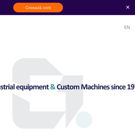
Creează cont
Cont nou
Intra in cont
RO
EN