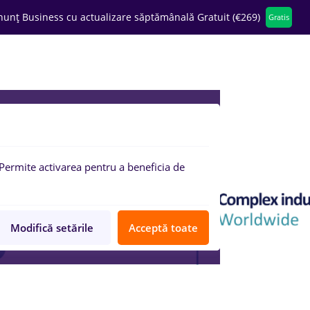
nunț Business cu actualizare săptămânală Gratuit (€269)
Gratis
ompanii
Permite activarea pentru a beneficia de
Modifică setările
Acceptă toate