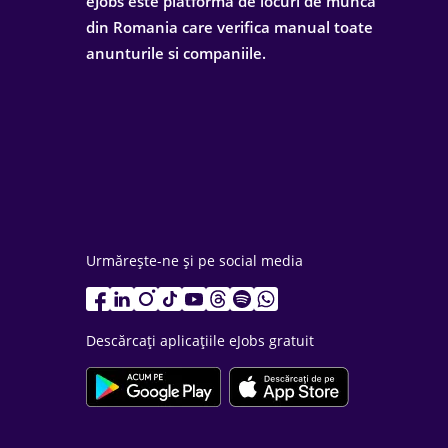
eJobs este platforma de locuri de munca
din Romania care verifica manual toate
anunturile si companiile.
Urmărește-ne și pe social media
Descărcați aplicațiile eJobs gratuit