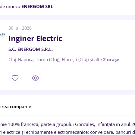
 de munca
ENERGOM SRL
30 Iul. 2026
Inginer Electric
S.C. ENERGOM S.R.L.
Cluj-Napoca, Turda (Cluj), Florești (Cluj)
și alte
2 orașe
erea companiei
ie 100% franceză, parte a grupului Gonzales, înființată în anul 2
i electrice și echipamente electromecanice: conveioare, bancuri de