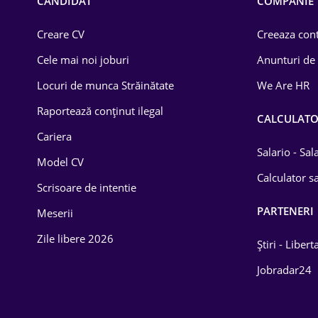
CANDIDAT
COMPANIE
Creare CV
Creeaza cont
Cele mai noi joburi
Anunturi de
Locuri de munca Străinătate
We Are HR
Raportează conținut ilegal
CALCULAT
Cariera
Salario - Sa
Model CV
Calculator sa
Scrisoare de intentie
PARTENERI
Meserii
Zile libere 2026
Știri - Libert
Jobradar24