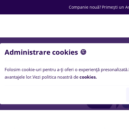
Companie nouă?
Primești un A
Joburi
Cariera
Salarii
Ofertă C
Administrare cookies 🍪
Folosim cookie-uri pentru a-ți oferi o experiență presonalizată.
avantajele lor.
Vezi politica noastră de
cookies.