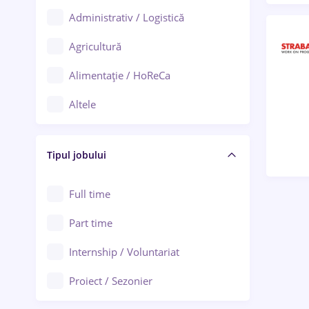
Administrativ / Logistică
Oradea
Agricultură
Ploiești
Alimentație / HoReCa
Adjud
Altele
Aiud
Arhitectură / Design interior
Alba Iulia
Tipul jobului
Asigurări
Alexandria
Au pair / Babysitter / Curățenie
Full time
Arad
Audit / Consultanță
Part time
Baia Mare
Auto / Echipamente
Internship / Voluntariat
Bârlad
Automatizări
Proiect / Sezonier
Bistrița (Bistrița-Năsăud)
Bănci