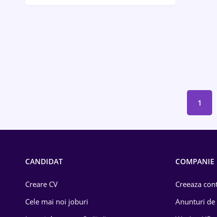
Bănci / Servicii financiare
Call-center / BPO
Chimică
Comerț / Retail
Construcții
1
Drept
Educație / Training
Energetică
CANDIDAT
COMPANIE
Farma
Creare CV
Creeaza cont
Imobiliară
Cele mai noi joburi
Anunturi de
IT / Telecom