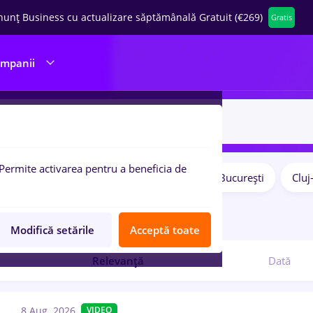
nunț Business cu actualizare săptămânală Gratuit (€269)
Gratis
ompanii
Permite activarea pentru a beneficia de
Salarii
Remote (de acasă)
București
Clu
pulare:
8
locuri de munca
Modifică setările
Acceptă toate
Relevanță
Dată
8 Aug. 2026
VIDEO