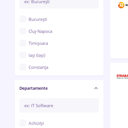
București
Cluj-Napoca
Timișoara
Iași (Iași)
Constanța
Craiova
Departamente
Brașov
Bacău
Brăila
Achiziții
Galați (Galați)