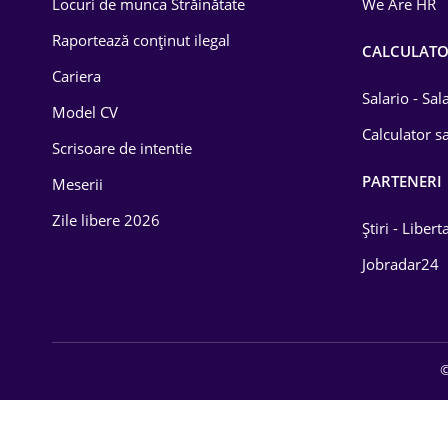
Locuri de munca Străinătate
We Are HR
Lemn / PVC
Raportează conținut ilegal
CALCULAT
Cariera
Mașini / Auto
Salario - Sa
Model CV
Media / Internet
Calculator sa
Scrisoare de intentie
Medicină / Sănătate
PARTENERI
Meserii
Zile libere 2026
Știri - Libert
Jobradar24
©