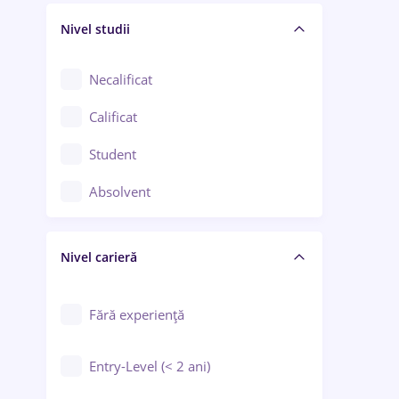
Nivel studii
Cercetare - dezvoltare
Chimie / Biochimie
Necalificat
Confecții / Design vestimentar
Calificat
Construcții / Instalații
Student
Controlul calității
Absolvent
Crewing / Casino / Entertainment
Nivel carieră
Educație / Training / Arte
Farmacie
Fără experiență
Entry-Level (< 2 ani)