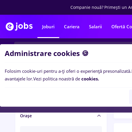
Companie nouă?
Primești un A
Joburi
Cariera
Salarii
Ofertă C
Administrare cookies 🍪
Folosim cookie-uri pentru a-ți oferi o experiență presonalizată.
Filtre po
Salariu și beneficii
avantajele lor.
Vezi politica noastră de
cookies.
1449
Salarii
Orașe