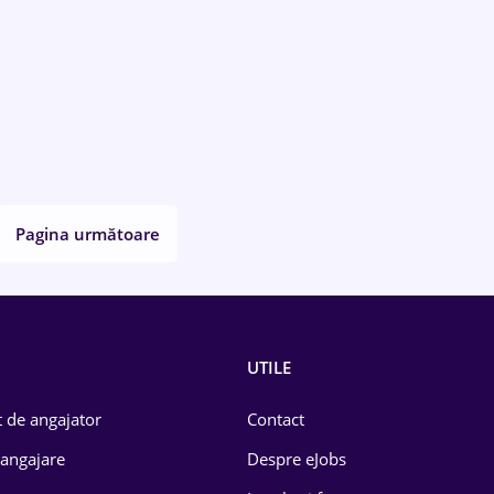
Pagina următoare
UTILE
 de angajator
Contact
 angajare
Despre eJobs