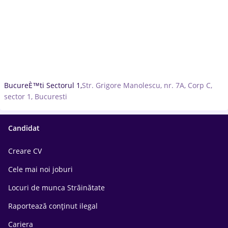
BucureÈ™ti Sectorul 1,
Str. Grigore Manolescu, nr. 7A, Corp C,
sector 1, Bucuresti
Candidat
Creare CV
Cele mai noi joburi
Locuri de munca Străinătate
Raportează conținut ilegal
Cariera