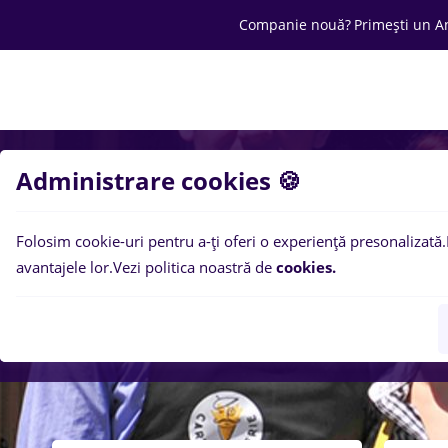
Companie nouă?
Primești un A
Joburi
Cariera
Salarii
Ofertă C
Administrare cookies 🍪
Folosim cookie-uri pentru a-ți oferi o experiență presonalizată.
avantajele lor.
Vezi politica noastră de
cookies.