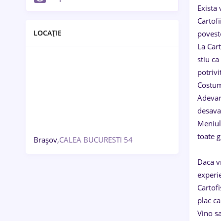
Exista 
Cartofi
LOCAȚIE
povest
La Cart
stiu ca
potrivi
Costumu
Adevara
desavar
Meniul 
toate g
Brașov,
CALEA BUCURESTI 54
Daca vr
experie
Cartofi
plac ca
Vino sa