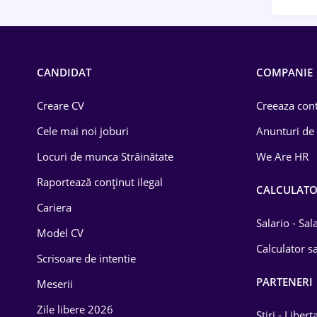
CANDIDAT
COMPANIE
Creare CV
Creeaza cont
Cele mai noi joburi
Anunturi de
Locuri de munca Străinătate
We Are HR
Raportează conținut ilegal
CALCULAT
Cariera
Salario - Sa
Model CV
Calculator sa
Scrisoare de intentie
PARTENERI
Meserii
Zile libere 2026
Știri - Libert