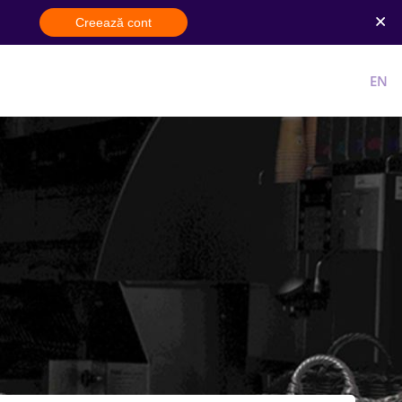
Creează cont
Cont nou
Intra in cont
RO
EN