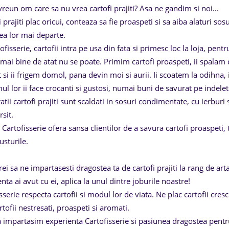
vreun om care sa nu vrea cartofi prajiti? Asa ne gandim si noi...
i prajiti plac oricui, conteaza sa fie proaspeti si sa aiba alaturi so
ea lor mai departe.
ofisserie, cartofii intra pe usa din fata si primesc loc la loja, pent
 mai bine de atat nu se poate. Primim cartofi proaspeti, ii spalam
t si ii frigem domol, pana devin moi si aurii. Ii scoatem la odihna, 
l lor ii face crocanti si gustosi, numai buni de savurat pe indele
tii cartofi prajiti sunt scaldati in sosuri condimentate, cu ierbur
sit.
Cartofisserie ofera sansa clientilor de a savura cartofi proaspeti, t
usturile.
ei sa ne impartasesti dragostea ta de cartofi prajiti la rang de arta
nta ai avut cu ei, aplica la unul dintre joburile noastre!
sserie respecta cartofii si modul lor de viata. Ne plac cartofii cres
rtofii nestresati, proaspeti si aromati.
 impartasim experienta Cartofisserie si pasiunea dragostea pentru