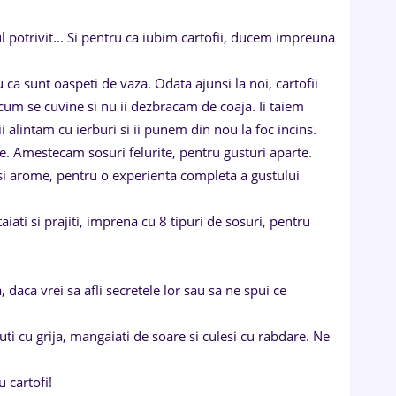
sul potrivit... Si pentru ca iubim cartofii, ducem impreuna
ru ca sunt oaspeti de vaza. Odata ajunsi la noi, cartofii
 cum se cuvine si nu ii dezbracam de coaja. Ii taiem
ii alintam cu ierburi si ii punem din nou la foc incins.
te. Amestecam sosuri felurite, pentru gusturi aparte.
i si arome, pentru o experienta completa a gustului
aiati si prajiti, imprena cu 8 tipuri de sosuri, pentru
, daca vrei sa afli secretele lor sau sa ne spui ce
cuti cu grija, mangaiati de soare si culesi cu rabdare. Ne
 cartofi!