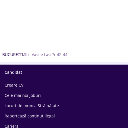
BUCURE?TI,
Str. Vasile Lasc?r 42-44
Candidat
Creare CV
Cele mai noi joburi
Locuri de munca Străinătate
Raportează conținut ilegal
Cariera