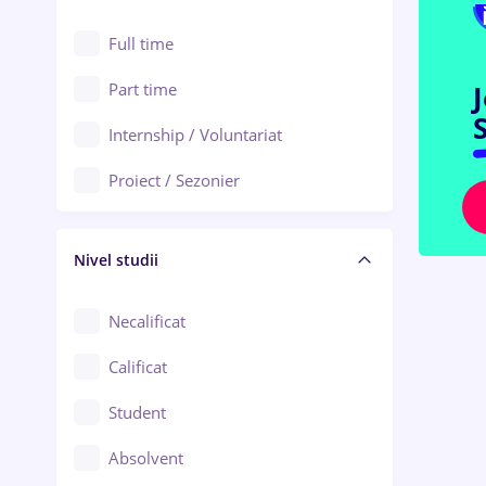
Alexandria
Au pair / Babysitter / Curățenie
Full time
Arad
Audit / Consultanță
Part time
Baia Mare
S
Auto / Echipamente
Internship / Voluntariat
Bârlad
Automatizări
Proiect / Sezonier
Bistrița (Bistrița-Năsăud)
Bănci
Nivel studii
Cercetare - dezvoltare
Chimie / Biochimie
Necalificat
Confecții / Design vestimentar
Calificat
Construcții / Instalații
Student
Controlul calității
Absolvent