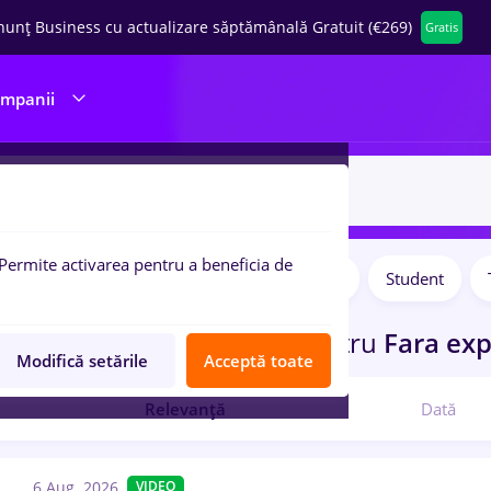
nunț Business cu actualizare săptămânală Gratuit (€269)
Gratis
ompanii
Permite activarea pentru a beneficia de
Salarii
Full time
Part time
Student
pulare:
ocuri de munca
in
Zalau
pentru
Fara exp
Modifică setările
Acceptă toate
Relevanță
Dată
6 Aug. 2026
VIDEO