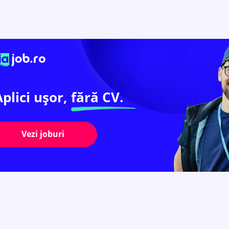
Aplici ușor,
fără CV.
Vezi joburi