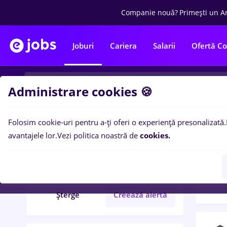
Companie nouă?
Primești un A
Joburi
Cariera
Salarii
Ofertă C
Administrare cookies 🍪
Folosim cookie-uri pentru a-ți oferi o experiență presonalizată.
Filtre po
Filtre
avantajele lor.
Vezi politica noastră de
cookies.
389
l
Zalău
Fără experiență
Șterge
Creează alertă