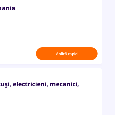
mania
Aplică rapid
i, electricieni, mecanici,