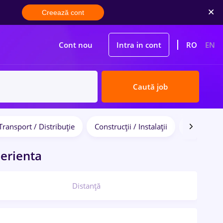
Creează cont
Cont nou
Intra in cont
RO
EN
Caută job
Transport / Distribuție
Construcții / Instalații
Bănci
erienta
Distanță