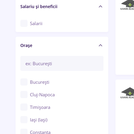
Salariu și beneficii
Salarii
Orașe
București
Cluj-Napoca
Timișoara
Iași (Iași)
Constanța