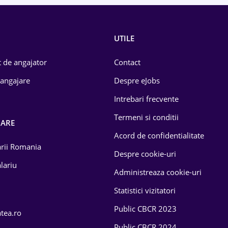
UTILE
 de angajator
Contact
 angajare
Despre eJobs
Intrebari frecvente
Termeni si conditii
OARE
Acord de confidentialitate
larii Romania
Despre cookie-uri
lariu
Administreaza cookie-uri
Statistici vizitatori
Public CBCR 2023
atea.ro
Public CBCR 2024