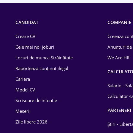
CANDIDAT
COMPANIE
Creare CV
Creeaza cont
Cele mai noi joburi
Anunturi de
Locuri de munca Străinătate
We Are HR
Raportează conținut ilegal
CALCULAT
Cariera
Salario - Sa
Model CV
Calculator sa
Scrisoare de intentie
PARTENERI
Meserii
Zile libere 2026
Știri - Libert