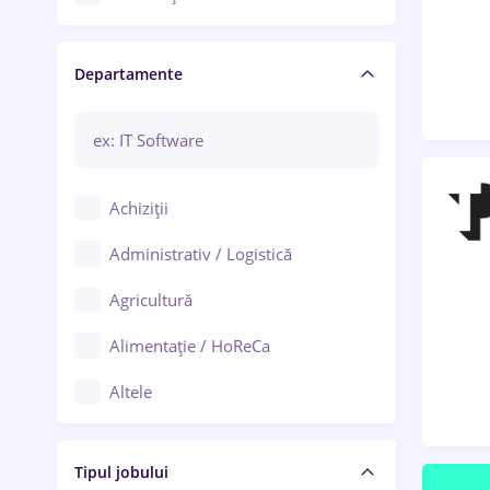
Craiova
Departamente
Brașov
Bacău
Brăila
Achiziții
Galați (Galați)
Administrativ / Logistică
Oradea
Agricultură
Ploiești
Alimentație / HoReCa
Adjud
Altele
Aiud
Arhitectură / Design interior
Alba Iulia
Tipul jobului
Asigurări