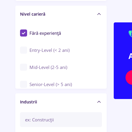
Crewing / Casino / Entertainment
Nivel carieră
Educație / Training / Arte
Farmacie
Fără experiență
Entry-Level (< 2 ani)
Mid-Level (2-5 ani)
Senior-Level (> 5 ani)
Manager / Executiv
Industrii