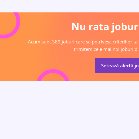
Nu rata joburi
Acum sunt 389 joburi care se potrivesc criteriilor tal
trimitem cele mai noi joburi di
Setează alertă j