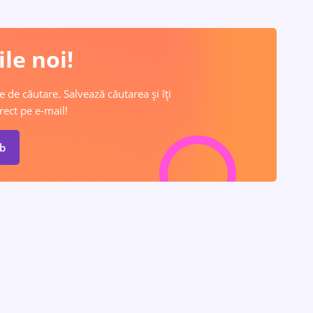
le noi!
e de căutare. Salvează căutarea și îți
rect pe e-mail!
ob