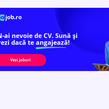
N-ai nevoie de CV. Sună și
vezi dacă te
angajează!
Vezi joburi