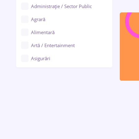
Administrație / Sector Public
Agrară
Alimentară
Artă / Entertainment
Asigurări
Bănci / Servicii financiare
Call-center / BPO
Chimică
Comerț / Retail
Construcții
Drept