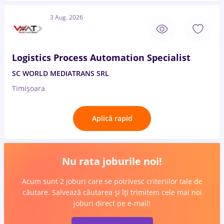
3 Aug. 2026
Logistics Process Automation Specialist
SC WORLD MEDIATRANS SRL
Timișoara
Aplică rapid
Nu rata joburile noi!
Acum sunt 2 joburi care se potrivesc criteriilor tale de
căutare. Salvează căutarea și îți trimitem cele mai noi
joburi direct pe e-mail!