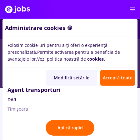
2
Administrare cookies 🍪
Folosim cookie-uri pentru a-ți oferi o experiență
2
locuri de munca
power bi
in
Transport / Distributie
presonalizată.
Permite activarea pentru a beneficia de
avantajele lor.
Vezi politica noastră de
cookies.
7 Aug. 2026
Modifică setările
Acceptă toate
Agent transporturi
DAR
Timișoara
Aplică rapid