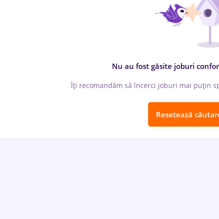
Nu au fost găsite joburi confor
Îți recomandăm să încerci joburi mai puțin spe
Resetează căutar