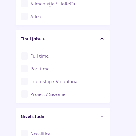
Alimentație / HoReCa
Adjud
Altele
Aiud
Arhitectură / Design interior
Alba Iulia
Tipul jobului
Asigurări
Alexandria
Au pair / Babysitter / Curățenie
Full time
Arad
Audit / Consultanță
Part time
Baia Mare
Auto / Echipamente
Internship / Voluntariat
Bârlad
Automatizări
Proiect / Sezonier
Bistrița (Bistrița-Năsăud)
Bănci
Nivel studii
Cercetare - dezvoltare
Chimie / Biochimie
Necalificat