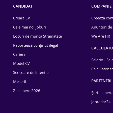
Chimică
CANDIDAT
COMPANIE
Comerț / Retail
Creare CV
Creeaza cont
Construcții
Cele mai noi joburi
Anunturi de
Drept
Locuri de munca Străinătate
We Are HR
Educație / Training
Raportează conținut ilegal
CALCULAT
Cariera
Energetică
Salario - Sa
Model CV
Farma
Calculator sa
Scrisoare de intentie
Imobiliară
PARTENERI
Meserii
IT / Telecom
Zile libere 2026
Știri - Libert
Lemn / PVC
Jobradar24
Mașini / Auto