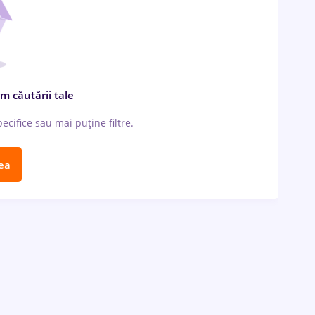
m căutării tale
cifice sau mai puține filtre.
ea