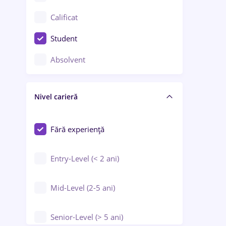
Confecții / Design vestimentar
Calificat
Construcții / Instalații
Student
Controlul calității
Absolvent
Crewing / Casino / Entertainment
Nivel carieră
Educație / Training / Arte
Farmacie
Fără experiență
Entry-Level (< 2 ani)
Mid-Level (2-5 ani)
Senior-Level (> 5 ani)