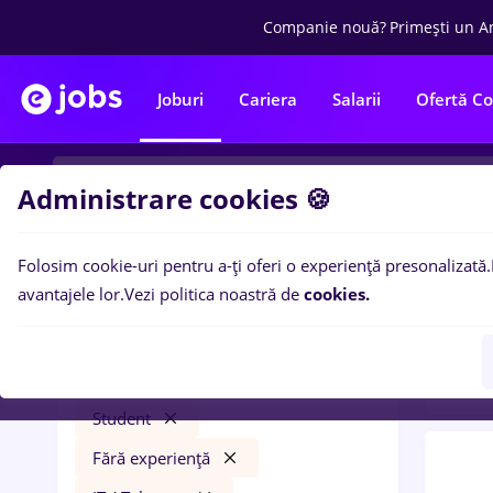
Companie nouă?
Primești un A
Joburi
Cariera
Salarii
Ofertă C
Administrare cookies 🍪
Folosim cookie-uri pentru a-ți oferi o experiență presonalizată.
0
loc
Filtre
avantajele lor.
Vezi politica noastră de
cookies.
Distr
hr junior
Transport / Distribuție
Student
Fără experiență