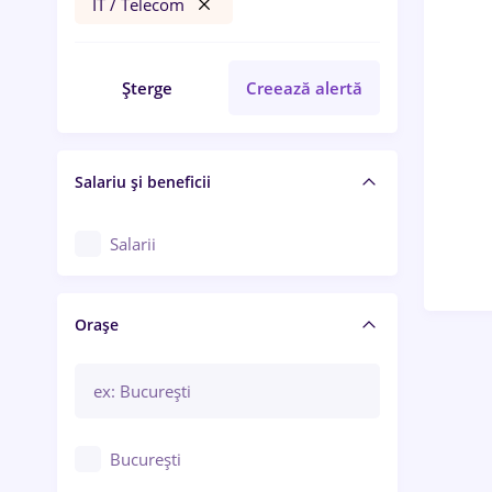
IT / Telecom
Șterge
Creează alertă
Salariu și beneficii
Salarii
Orașe
București