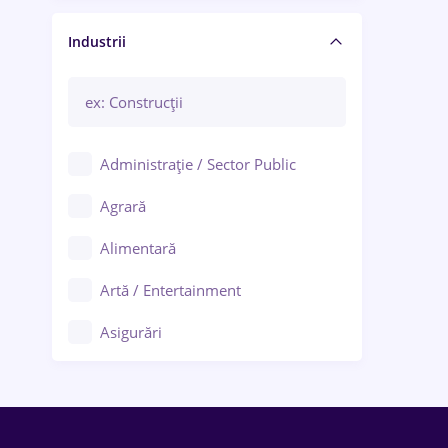
Manager / Executiv
Industrii
Administrație / Sector Public
Agrară
Alimentară
Artă / Entertainment
Asigurări
Bănci / Servicii financiare
Call-center / BPO