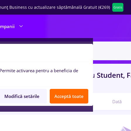
nunț Business cu actualizare săptămânală Gratuit (€269)
Gratis
ompanii
Permite activarea pentru a beneficia de
uri de munca
hr junior
pentru
Student, 
ibutie, IT / Telecom
Modifică setările
Acceptă toate
Relevanță
Dată