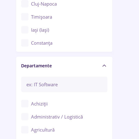
Cluj-Napoca
Timișoara
Iași (Iași)
Constanța
Craiova
Departamente
Brașov
Bacău
Brăila
Achiziții
Galați (Galați)
Administrativ / Logistică
Oradea
Agricultură
Ploiești