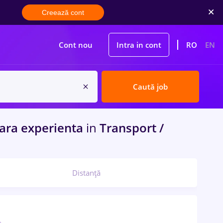
Creează cont
Cont nou
Intra in cont
RO
EN
Caută job
Fara experienta
in
Transport /
Distanță