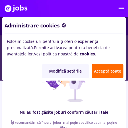
3
Administrare cookies 🍪
Folosim cookie-uri pentru a-ți oferi o experiență
0
locuri de munca
biochimist
in
Transport / Distributie,
presonalizată.
Permite activarea pentru a beneficia de
Medicina / Sanatate
avantajele lor.
Vezi politica noastră de
cookies.
Modifică setările
Acceptă toate
Nu au fost găsite joburi conform căutării tale
Îți recomandăm să încerci joburi mai puțin specifice sau mai puține
filtre.