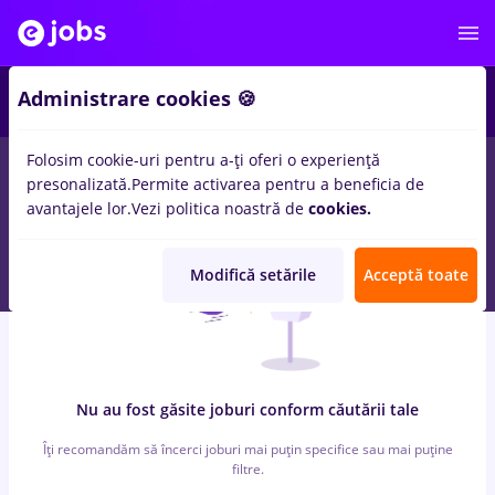
3
Administrare cookies 🍪
Folosim cookie-uri pentru a-ți oferi o experiență
0
locuri de munca
aws
in
Transport / Distributie, IT / Telecom
presonalizată.
Permite activarea pentru a beneficia de
avantajele lor.
Vezi politica noastră de
cookies.
Modifică setările
Acceptă toate
Nu au fost găsite joburi conform căutării tale
Îți recomandăm să încerci joburi mai puțin specifice sau mai puține
filtre.