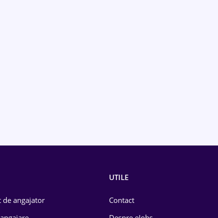
UTILE
 de angajator
Contact
 angajare
Despre eJobs