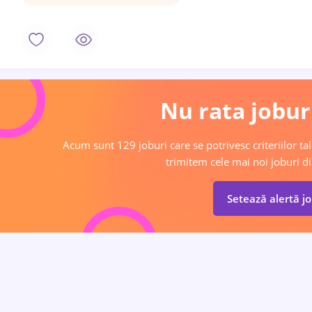
Nu rata joburi
Acum sunt 129 joburi care se potrivesc criteriilor tal
trimitem cele mai noi joburi di
Setează alertă j