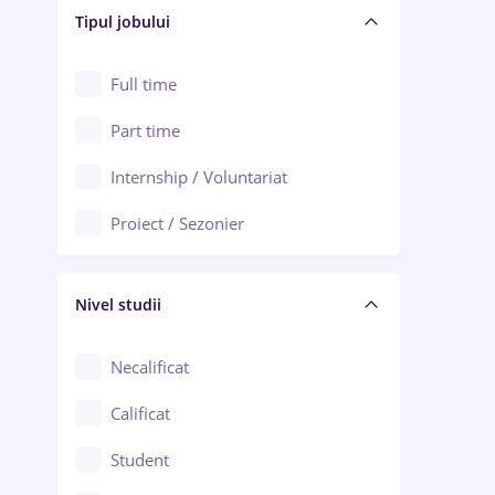
Alba Iulia
Tipul jobului
Asigurări
Alexandria
Au pair / Babysitter / Curățenie
Full time
Arad
Audit / Consultanță
Part time
Baia Mare
Auto / Echipamente
Internship / Voluntariat
Bârlad
Automatizări
Proiect / Sezonier
Bistrița (Bistrița-Năsăud)
Bănci
Nivel studii
Cercetare - dezvoltare
Chimie / Biochimie
Necalificat
Confecții / Design vestimentar
Calificat
Construcții / Instalații
Student