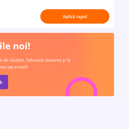
Aplică rapid
le noi!
e de căutare. Salvează căutarea și îți
rect pe e-mail!
ob