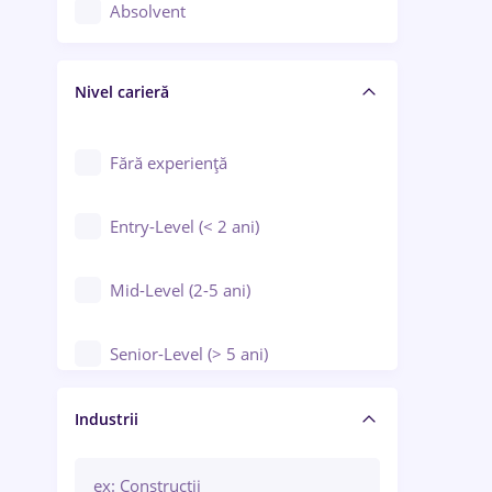
Controlul calității
Absolvent
Crewing / Casino / Entertainment
Nivel carieră
Educație / Training / Arte
Farmacie
Fără experiență
Entry-Level (< 2 ani)
Mid-Level (2-5 ani)
Senior-Level (> 5 ani)
Manager / Executiv
Industrii