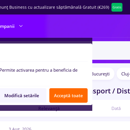
nunț Business cu actualizare săptămânală Gratuit (€269)
Gratis
ompanii
Permite activarea pentru a beneficia de
Salarii
Remote (de acasă)
București
Clu
pulare:
ocuri de munca
glovo
in
Transport / Dist
Modifică setările
Acceptă toate
Relevanță
Dată
3 Aug. 2026