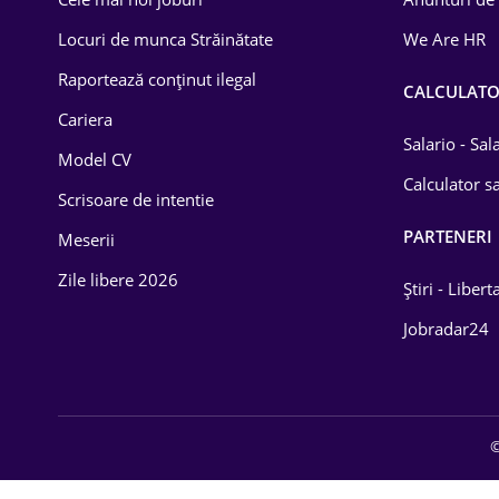
Drept
Locuri de munca Străinătate
We Are HR
Educație / Training
Raportează conținut ilegal
CALCULAT
Cariera
Energetică
Salario - Sa
Model CV
Farma
Calculator sa
Scrisoare de intentie
Imobiliară
PARTENERI
Meserii
IT / Telecom
Zile libere 2026
Știri - Libert
Lemn / PVC
Jobradar24
Mașini / Auto
Media / Internet
©
Medicină / Sănătate