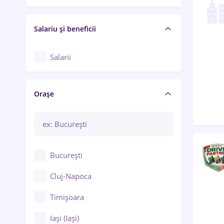
Salariu și beneficii
Salarii
Orașe
București
Cluj-Napoca
Timișoara
Iași (Iași)