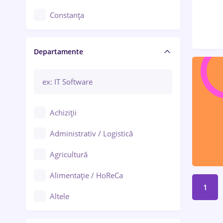
Constanța
Craiova
Departamente
Brașov
Bacău
Brăila
Achiziții
Galați (Galați)
Administrativ / Logistică
Oradea
Agricultură
Ploiești
Alimentație / HoReCa
Adjud
1
Altele
Aiud
Arhitectură / Design interior