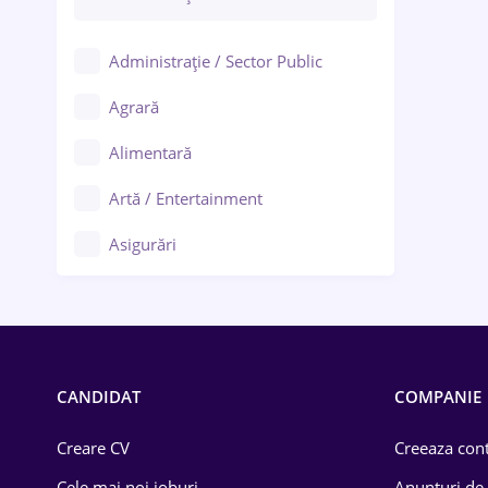
Administrație / Sector Public
Agrară
Alimentară
Artă / Entertainment
Asigurări
Bănci / Servicii financiare
Call-center / BPO
Chimică
CANDIDAT
COMPANIE
Comerț / Retail
Creare CV
Creeaza cont
Construcții
Cele mai noi joburi
Anunturi de