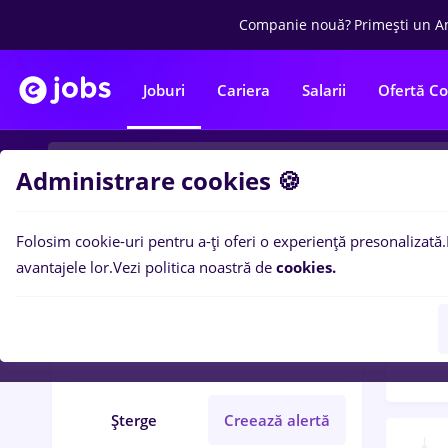
Companie nouă?
Primești un A
Joburi
Cariera
Salarii
Ofertă C
Administrare cookies 🍪
Folosim cookie-uri pentru a-ți oferi o experiență presonalizată.
Filtre po
Filtre
avantajele lor.
Vezi politica noastră de
cookies.
129
l
glovo
Transport / Distribuție
Șterge
Creează alertă