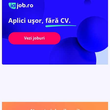
Aplici ușor,
fără CV.
Vezi joburi