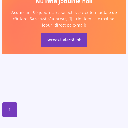
Nu rata joburile noi!
Acum sunt 99 joburi care se potrivesc criteriilor tale de
căutare. Salvează căutarea și îți trimitem cele mai noi
joburi direct pe e-mail!
Setează alertă job
1