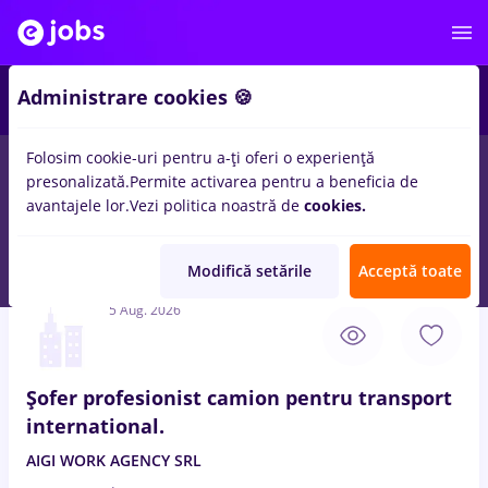
3
Administrare cookies 🍪
Folosim cookie-uri pentru a-ți oferi o experiență
presonalizată.
Permite activarea pentru a beneficia de
Salarii
Full time
Part time
Fără experiență
avantajele lor.
Vezi politica noastră de
cookies.
99
locuri de munca
sofer categ b
in
Timisoara
in
Transport /
Distributie
Modifică setările
Acceptă toate
5 Aug. 2026
Șofer profesionist camion pentru transport
international.
AIGI WORK AGENCY SRL