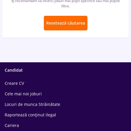
Îți recomandăm să încerci joburi mai puțin specifice sau mai puține
filtre.
Resetează căutarea
Candidat
Creare CV
Cele mai noi joburi
Locuri de munca Străinătate
Raportează conținut ilegal
Cariera