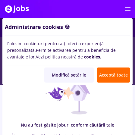
7
Administrare cookies 🍪
Folosim cookie-uri pentru a-ți oferi o experiență
0
locuri de munca
sourcing, Part time
in
Timisoara
pentru
presonalizată.
Permite activarea pentru a beneficia de
Student, Fara experienta
in
Transport / Distributie, IT /
avantajele lor.
Vezi politica noastră de
cookies.
Telecom
Modifică setările
Acceptă toate
Nu au fost găsite joburi conform căutării tale