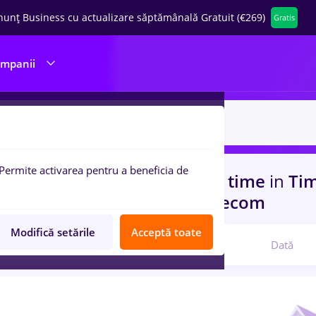
nunț Business cu actualizare săptămânală Gratuit (€269)
Gratis
ompanii
Permite activarea pentru a beneficia de
uri de munca
psihologie, Full time
in
Tim
nsport / Distributie, IT / Telecom
Modifică setările
Acceptă toate
Relevanță
Dată