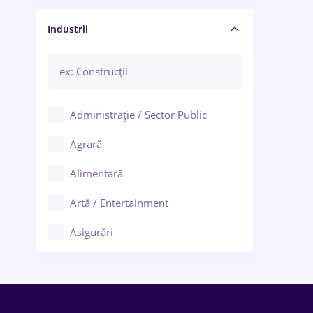
Manager / Executiv
Industrii
Administrație / Sector Public
Agrară
Alimentară
Artă / Entertainment
Asigurări
Bănci / Servicii financiare
Call-center / BPO