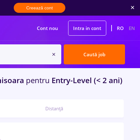
Creează cont
Cont nou
Intra in cont
RO
EN
Caută job
isoara
pentru
Entry-Level (< 2 ani)
Distanță