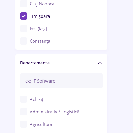
Cluj-Napoca
Timișoara
Iași (Iași)
Constanța
Craiova
Departamente
Brașov
Bacău
Brăila
Achiziții
Galați (Galați)
Administrativ / Logistică
Oradea
Agricultură
Ploiești