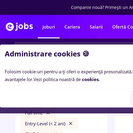
Companie nouă?
Primești un A
Joburi
Cariera
Salarii
Ofertă C
Administrare cookies 🍪
Folosim cookie-uri pentru a-ți oferi o experiență presonalizată.
0
loc
Filtre
avantajele lor.
Vezi politica noastră de
cookies.
in
Tra
psihologie
Timișoara
Transport / Distribuție
Full time
Entry-Level (< 2 ani)