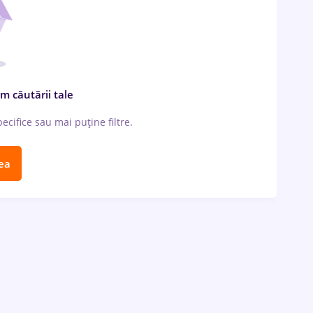
m căutării tale
cifice sau mai puține filtre.
ea