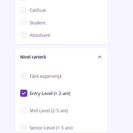
Confecții / Design vestimentar
Calificat
Construcții / Instalații
Student
Controlul calității
Absolvent
Crewing / Casino / Entertainment
Nivel carieră
Educație / Training / Arte
Farmacie
Fără experiență
Entry-Level (< 2 ani)
Mid-Level (2-5 ani)
Senior-Level (> 5 ani)