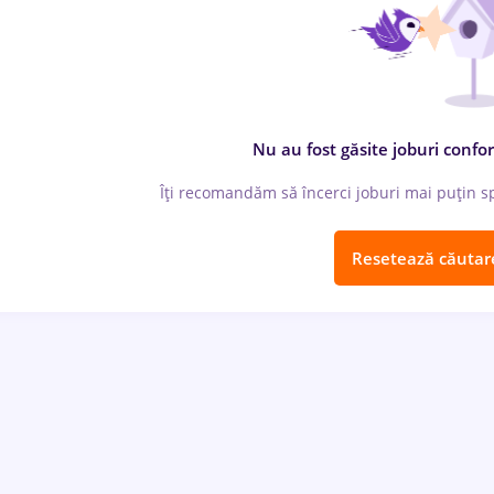
Nu au fost găsite joburi confor
Îți recomandăm să încerci joburi mai puțin spe
Resetează căutar