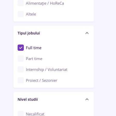
Alimentație / HoReCa
Adjud
Altele
Aiud
Arhitectură / Design interior
Alba Iulia
Tipul jobului
Asigurări
Alexandria
Au pair / Babysitter / Curățenie
Full time
Arad
Audit / Consultanță
Part time
Baia Mare
Auto / Echipamente
Internship / Voluntariat
Bârlad
Automatizări
Proiect / Sezonier
Bistrița (Bistrița-Năsăud)
Bănci
Nivel studii
Cercetare - dezvoltare
Chimie / Biochimie
Necalificat