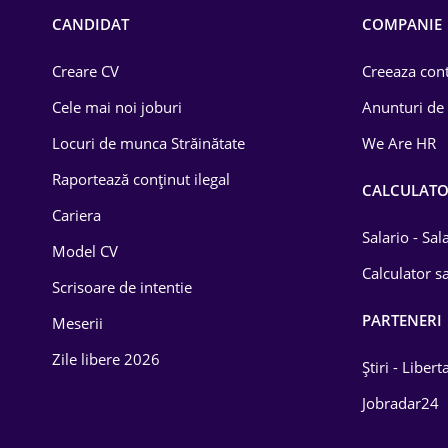
Chimică
CANDIDAT
COMPANIE
Comerț / Retail
Creare CV
Creeaza cont
Construcții
Cele mai noi joburi
Anunturi de
Drept
Locuri de munca Străinătate
We Are HR
Educație / Training
Raportează conținut ilegal
CALCULAT
Cariera
Energetică
Salario - Sa
Model CV
Farma
Calculator sa
Scrisoare de intentie
Imobiliară
PARTENERI
Meserii
IT / Telecom
Zile libere 2026
Știri - Libert
Lemn / PVC
Jobradar24
Mașini / Auto