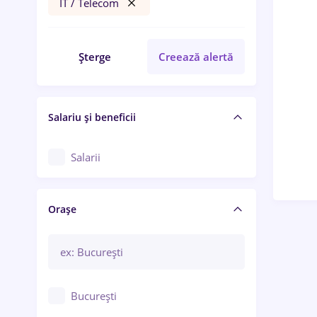
IT / Telecom
Șterge
Creează alertă
Salariu și beneficii
Salarii
Orașe
București