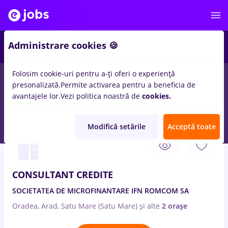
3
Administrare cookies 🍪
Folosim cookie-uri pentru a-ți oferi o experiență
presonalizată.
Permite activarea pentru a beneficia de
Salarii
Fără experiență
Entry-Level (< 2 ani)
Stu
avantajele lor.
Vezi politica noastră de
cookies.
23
locuri de munca
analist credite, Full time
in
Timisoara
Modifică setările
Acceptă toate
6 Aug. 2026
CONSULTANT CREDITE
SOCIETATEA DE MICROFINANTARE IFN ROMCOM SA
Oradea, Arad, Satu Mare (Satu Mare)
și alte
2 orașe