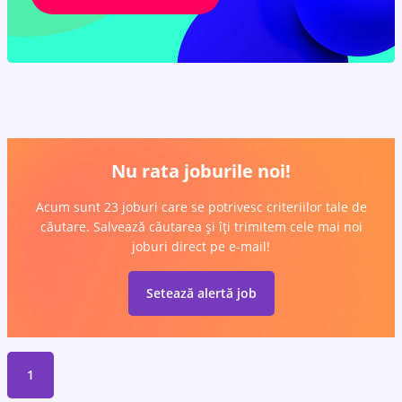
Nu rata joburile noi!
Acum sunt 23 joburi care se potrivesc criteriilor tale de
căutare. Salvează căutarea și îți trimitem cele mai noi
joburi direct pe e-mail!
Setează alertă job
1