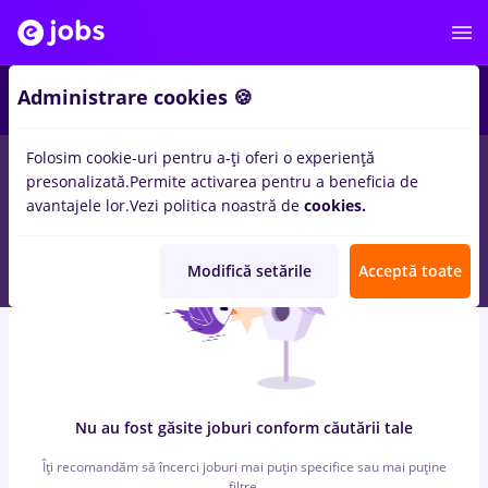
4
Administrare cookies 🍪
Folosim cookie-uri pentru a-ți oferi o experiență
0
locuri de munca
randstad
in
Timisoara
pentru
Entry-Level (<
presonalizată.
Permite activarea pentru a beneficia de
2 ani)
in
Medicina / Sanatate
avantajele lor.
Vezi politica noastră de
cookies.
Modifică setările
Acceptă toate
Nu au fost găsite joburi conform căutării tale
Îți recomandăm să încerci joburi mai puțin specifice sau mai puține
filtre.