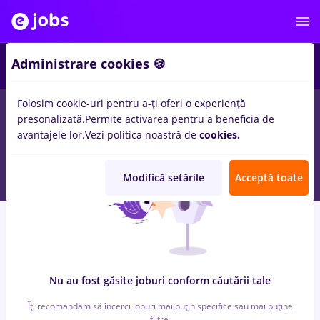
6
Administrare cookies 🍪
Folosim cookie-uri pentru a-ți oferi o experiență
0
locuri de munca
jumbo, Part time
in
Timisoara
pentru
presonalizată.
Permite activarea pentru a beneficia de
Student
in
Constructii / Instalatii, IT / Telecom
avantajele lor.
Vezi politica noastră de
cookies.
Modifică setările
Acceptă toate
Nu au fost găsite joburi conform căutării tale
Îți recomandăm să încerci joburi mai puțin specifice sau mai puține
filtre.