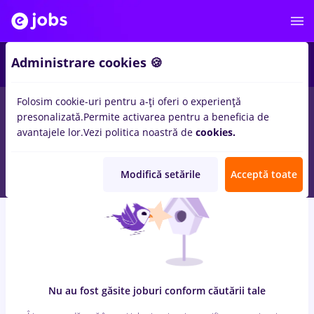
6
Administrare cookies 🍪
Folosim cookie-uri pentru a-ți oferi o experiență
0
locuri de munca
pull bear, Full time
in
Timisoara
pentru
presonalizată.
Permite activarea pentru a beneficia de
Entry-Level (< 2 ani)
in
Constructii / Instalatii, Medicina /
avantajele lor.
Vezi politica noastră de
cookies.
Sanatate
Modifică setările
Acceptă toate
Nu au fost găsite joburi conform căutării tale