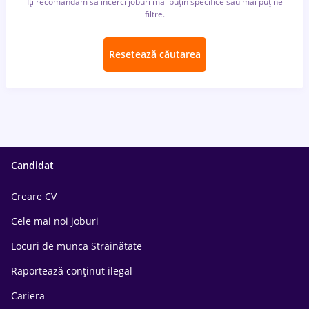
Îți recomandăm să încerci joburi mai puțin specifice sau mai puține
filtre.
Resetează căutarea
Candidat
Creare CV
Cele mai noi joburi
Locuri de munca Străinătate
Raportează conținut ilegal
Cariera