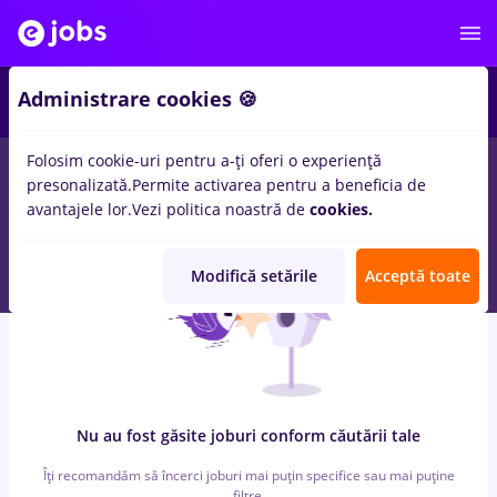
7
Administrare cookies 🍪
Folosim cookie-uri pentru a-ți oferi o experiență
0
locuri de munca
sourcing, Part time
in
Timisoara
pentru
presonalizată.
Permite activarea pentru a beneficia de
Student, Fara experienta
in
Banci, Medicina / Sanatate
avantajele lor.
Vezi politica noastră de
cookies.
Modifică setările
Acceptă toate
Nu au fost găsite joburi conform căutării tale
Îți recomandăm să încerci joburi mai puțin specifice sau mai puține
filtre.