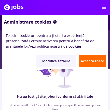
6
Administrare cookies 🍪
Folosim cookie-uri pentru a-ți oferi o experiență
0
locuri de munca
pull bear
in
Timisoara
pentru
Student, Fara
presonalizată.
Permite activarea pentru a beneficia de
experienta
in
Banci, Medicina / Sanatate
avantajele lor.
Vezi politica noastră de
cookies.
Modifică setările
Acceptă toate
Nu au fost găsite joburi conform căutării tale
Îți recomandăm să încerci joburi mai puțin specifice sau mai puține
filtre.