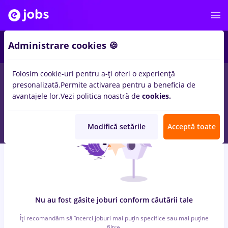
6
Administrare cookies 🍪
Folosim cookie-uri pentru a-ți oferi o experiență
0
locuri de munca
pull bear, Full time
in
Timisoara
pentru
presonalizată.
Permite activarea pentru a beneficia de
Entry-Level (< 2 ani)
in
Banci, Medicina / Sanatate
avantajele lor.
Vezi politica noastră de
cookies.
Modifică setările
Acceptă toate
Nu au fost găsite joburi conform căutării tale
Îți recomandăm să încerci joburi mai puțin specifice sau mai puține
filtre.