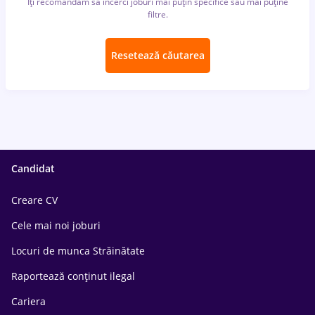
Îți recomandăm să încerci joburi mai puțin specifice sau mai puține
filtre.
Resetează căutarea
Candidat
Creare CV
Cele mai noi joburi
Locuri de munca Străinătate
Raportează conținut ilegal
Cariera