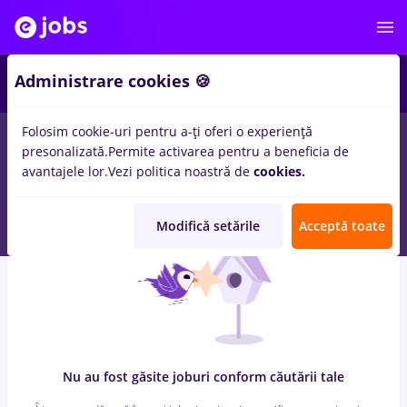
7
Administrare cookies 🍪
Folosim cookie-uri pentru a-ți oferi o experiență
0
locuri de munca
freelancer, Part time
in
Strainatate
pentru
presonalizată.
Permite activarea pentru a beneficia de
Student, Fara experienta
in
Transport / Distributie, IT /
avantajele lor.
Vezi politica noastră de
cookies.
Telecom
Modifică setările
Acceptă toate
Nu au fost găsite joburi conform căutării tale