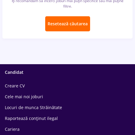
Îți recomandăm să încerci joburi mai puțin specifice sau mai puține
filtre.
Resetează căutarea
Candidat
Creare CV
Cele mai noi joburi
Locuri de munca Străinătate
Raportează conținut ilegal
Cariera