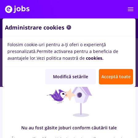
7
Administrare cookies 🍪
Folosim cookie-uri pentru a-ți oferi o experiență
0
locuri de munca
prime kapital, Part time
in
Strainatate
presonalizată.
Permite activarea pentru a beneficia de
pentru
Student, Entry-Level (< 2 ani)
in
Transport / Distributie,
avantajele lor.
Vezi politica noastră de
cookies.
IT / Telecom
Modifică setările
Acceptă toate
Nu au fost găsite joburi conform căutării tale