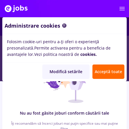
6
Administrare cookies 🍪
Folosim cookie-uri pentru a-ți oferi o experiență
0
locuri de munca
marquardt
in
Strainatate
pentru
Student,
presonalizată.
Permite activarea pentru a beneficia de
Fara experienta
in
Transport / Distributie, IT / Telecom
avantajele lor.
Vezi politica noastră de
cookies.
Modifică setările
Acceptă toate
Nu au fost găsite joburi conform căutării tale
Îți recomandăm să încerci joburi mai puțin specifice sau mai puține
filtre.