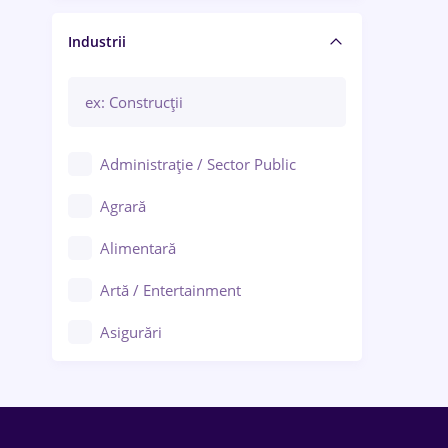
Manager / Executiv
Industrii
Administrație / Sector Public
Agrară
Alimentară
Artă / Entertainment
Asigurări
Bănci / Servicii financiare
Call-center / BPO