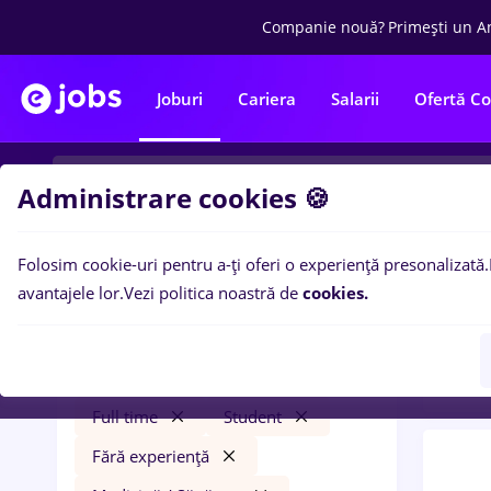
Companie nouă?
Primești un A
Joburi
Cariera
Salarii
Ofertă C
Administrare cookies 🍪
Folosim cookie-uri pentru a-ți oferi o experiență presonalizată.
0
loc
Filtre
avantajele lor.
Vezi politica noastră de
cookies.
expe
freelancer
Străinătate
Transport / Distribuție
Full time
Student
Fără experiență