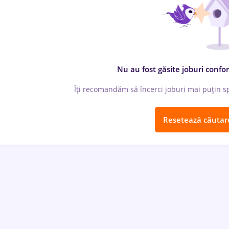
Nu au fost găsite joburi confor
Îți recomandăm să încerci joburi mai puțin spe
Resetează căutar