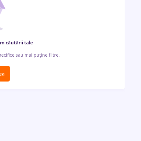
m căutării tale
cifice sau mai puține filtre.
ea