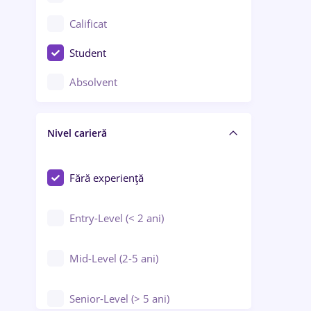
Confecții / Design vestimentar
Calificat
Construcții / Instalații
Student
Controlul calității
Absolvent
Crewing / Casino / Entertainment
Nivel carieră
Educație / Training / Arte
Farmacie
Fără experiență
Entry-Level (< 2 ani)
Mid-Level (2-5 ani)
Senior-Level (> 5 ani)