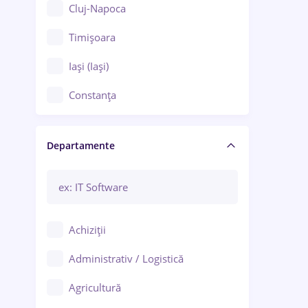
Cluj-Napoca
Timișoara
Iași (Iași)
Constanța
Craiova
Departamente
Brașov
Bacău
Brăila
Achiziții
Galați (Galați)
Administrativ / Logistică
Oradea
Agricultură
Ploiești