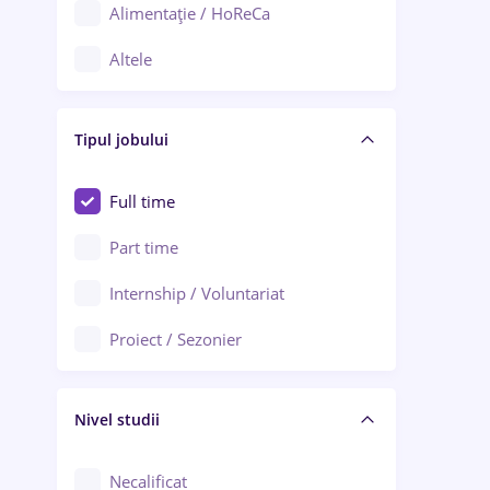
Alimentație / HoReCa
Adjud
Altele
Aiud
Arhitectură / Design interior
Alba Iulia
Tipul jobului
Asigurări
Alexandria
Au pair / Babysitter / Curățenie
Full time
Arad
Audit / Consultanță
Part time
Baia Mare
Auto / Echipamente
Internship / Voluntariat
Bârlad
Automatizări
Proiect / Sezonier
Bistrița (Bistrița-Năsăud)
Bănci
Nivel studii
Cercetare - dezvoltare
Chimie / Biochimie
Necalificat