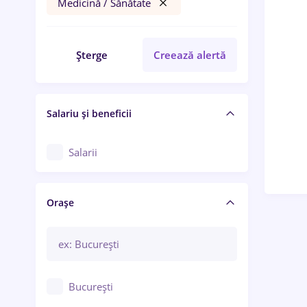
Medicină / Sănătate
Șterge
Creează alertă
Salariu și beneficii
Salarii
Orașe
București