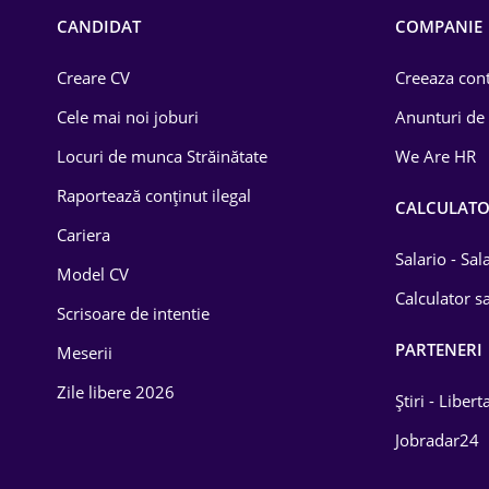
Chimică
CANDIDAT
COMPANIE
Comerț / Retail
Creare CV
Creeaza cont
Construcții
Cele mai noi joburi
Anunturi de
Drept
Locuri de munca Străinătate
We Are HR
Educație / Training
Raportează conținut ilegal
CALCULAT
Cariera
Energetică
Salario - Sa
Model CV
Farma
Calculator sa
Scrisoare de intentie
Imobiliară
PARTENERI
Meserii
IT / Telecom
Zile libere 2026
Știri - Libert
Lemn / PVC
Jobradar24
Mașini / Auto