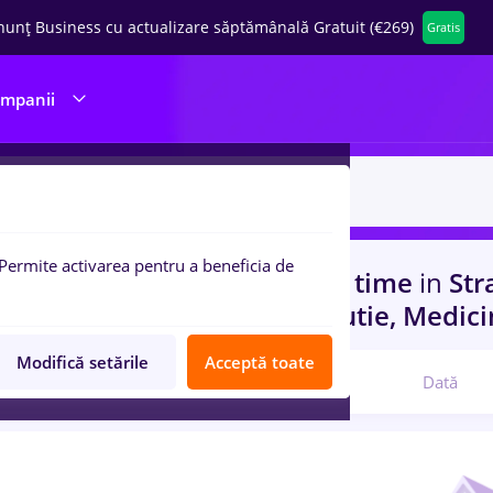
nunț Business cu actualizare săptămânală Gratuit (€269)
Gratis
ompanii
Permite activarea pentru a beneficia de
uri de munca
freelancer, Full time
in
Str
rienta
in
Transport / Distributie, Medici
Modifică setările
Acceptă toate
Relevanță
Dată