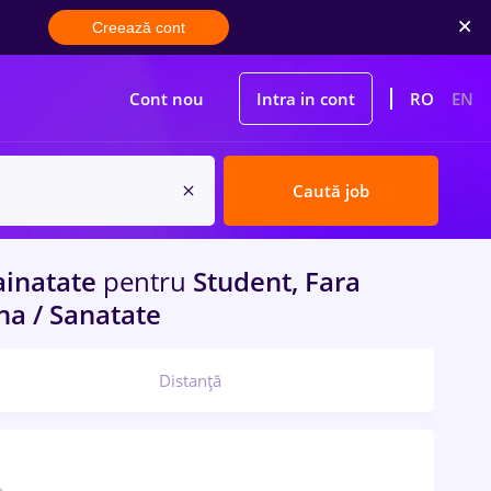
Creează cont
Cont nou
Intra in cont
RO
EN
Caută job
ainatate
pentru
Student, Fara
na / Sanatate
Distanță