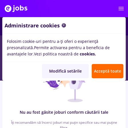
6
Administrare cookies 🍪
Folosim cookie-uri pentru a-ți oferi o experiență
0
locuri de munca
mdpi, Full time
in
Strainatate
pentru
presonalizată.
Permite activarea pentru a beneficia de
Student
in
Transport / Distributie, Medicina / Sanatate
avantajele lor.
Vezi politica noastră de
cookies.
Modifică setările
Acceptă toate
Nu au fost găsite joburi conform căutării tale
Îți recomandăm să încerci joburi mai puțin specifice sau mai puține
filtre.