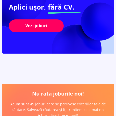
Aplici ușor,
fără CV.
Vezi joburi
Nu rata joburile noi!
Acum sunt 49 joburi care se potrivesc criteriilor tale de
căutare. Salvează căutarea și îți trimitem cele mai noi
joburi direct pe e-mail!