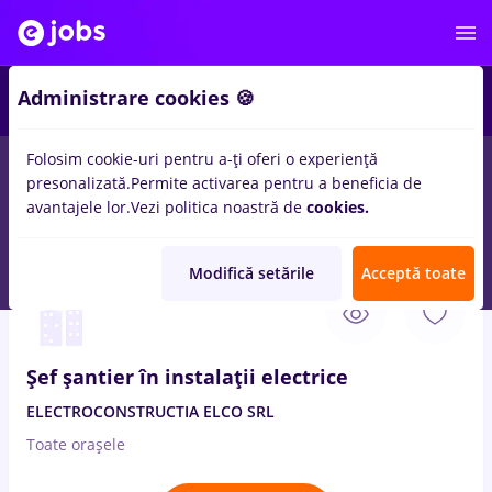
2
Administrare cookies 🍪
Folosim cookie-uri pentru a-ți oferi o experiență
presonalizată.
Permite activarea pentru a beneficia de
Salarii
Full time
Part time
Fără experiență
avantajele lor.
Vezi politica noastră de
cookies.
49
locuri de munca
sef santier
in
Strainatate
Modifică setările
Acceptă toate
2 Aug. 2026
Șef șantier în instalații electrice
ELECTROCONSTRUCTIA ELCO SRL
Toate oraşele