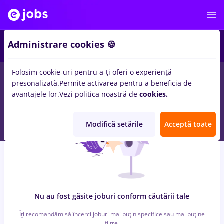
5
Administrare cookies 🍪
Folosim cookie-uri pentru a-ți oferi o experiență
0
locuri de munca
avocat
in
Strainatate
pentru
Student, Fara
presonalizată.
Permite activarea pentru a beneficia de
experienta
in
Medicina / Sanatate
avantajele lor.
Vezi politica noastră de
cookies.
Modifică setările
Acceptă toate
Nu au fost găsite joburi conform căutării tale
Îți recomandăm să încerci joburi mai puțin specifice sau mai puține
filtre.