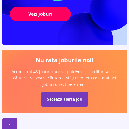
Vezi joburi
Nu rata joburile noi!
Acum sunt 48 joburi care se potrivesc criteriilor tale de
căutare. Salvează căutarea și îți trimitem cele mai noi
joburi direct pe e-mail!
Setează alertă job
1