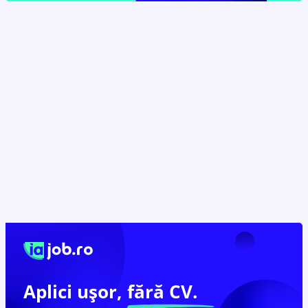
Aplici ușor,
fără CV.