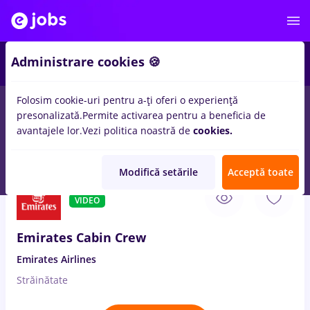
2
Administrare cookies 🍪
Folosim cookie-uri pentru a-ți oferi o experiență
presonalizată.
Permite activarea pentru a beneficia de
Salarii
Full time
Part time
Fără experiență
avantajele lor.
Vezi politica noastră de
cookies.
48
locuri de munca
med life
in
Strainatate
Modifică setările
Acceptă toate
7 Aug. 2026
VIDEO
Emirates Cabin Crew
Emirates Airlines
Străinătate