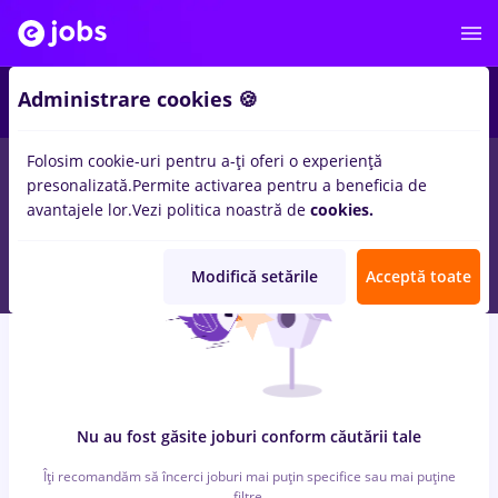
5
Administrare cookies 🍪
Folosim cookie-uri pentru a-ți oferi o experiență
0
locuri de munca
zidari, Part time
in
Strainatate
in
Banci, IT /
presonalizată.
Permite activarea pentru a beneficia de
Telecom
avantajele lor.
Vezi politica noastră de
cookies.
Modifică setările
Acceptă toate
Nu au fost găsite joburi conform căutării tale
Îți recomandăm să încerci joburi mai puțin specifice sau mai puține
filtre.