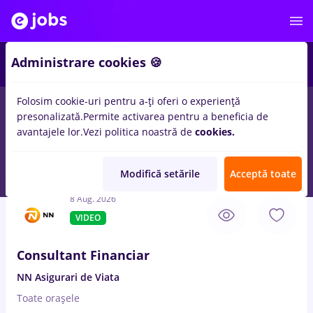
4
Administrare cookies 🍪
Folosim cookie-uri pentru a-ți oferi o experiență
presonalizată.
Permite activarea pentru a beneficia de
Salarii
Student
IT / Telecom
Medicină / Sănătat
avantajele lor.
Vezi politica noastră de
cookies.
99
locuri de munca
Part time
in
Strainatate
pentru
Entry-Level
(< 2 ani)
in
Banci
Modifică setările
Acceptă toate
8 Aug. 2026
VIDEO
Consultant Financiar
NN Asigurari de Viata
Toate oraşele