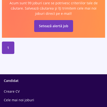
Acum sunt 99 joburi care se potrivesc criteriilor tale de
căutare. Salvează căutarea și îți trimitem cele mai noi
joburi direct pe e-mail!
Setează alertă job
1
Candidat
Creare CV
Cele mai noi joburi