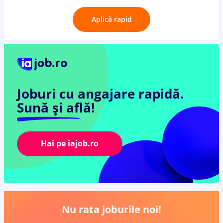
Aplică rapid
Joburi cu angajare rapidă.
Sună și află!
Hai pe iajob.ro
Nu rata joburile noi!