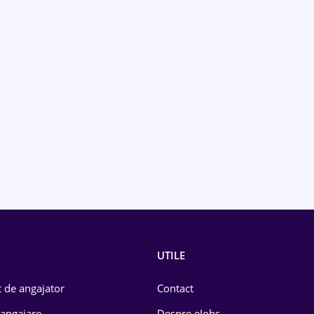
UTILE
 de angajator
Contact
 angajare
Despre eJobs