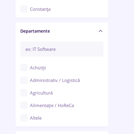
Constanța
Craiova
Departamente
Brașov
Bacău
Brăila
Achiziții
Galați (Galați)
Administrativ / Logistică
Oradea
Agricultură
Ploiești
Alimentație / HoReCa
Adjud
Altele
Aiud
Arhitectură / Design interior