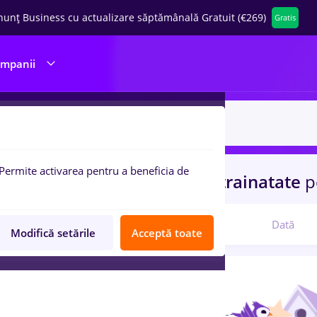
nunț Business cu actualizare săptămânală Gratuit (€269)
Gratis
ompanii
Permite activarea pentru a beneficia de
uri de munca
insolventa
in
Strainatate
p
Relevanță
Dată
Modifică setările
Acceptă toate