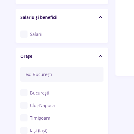
Salariu și beneficii
Salarii
Orașe
București
Cluj-Napoca
Timișoara
Iași (Iași)