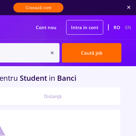
Creează cont
Cont nou
Intra in cont
RO
EN
Caută job
entru
Student
in
Banci
Distanță