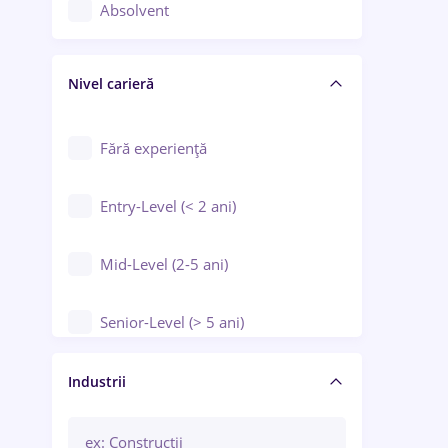
Controlul calității
Absolvent
Crewing / Casino / Entertainment
Nivel carieră
Educație / Training / Arte
Farmacie
Fără experiență
Entry-Level (< 2 ani)
Mid-Level (2-5 ani)
Senior-Level (> 5 ani)
Manager / Executiv
Industrii