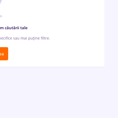
m căutării tale
cifice sau mai puține filtre.
ea