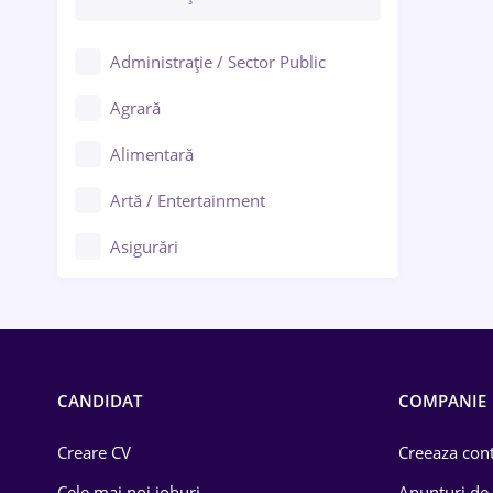
Administrație / Sector Public
Agrară
Alimentară
Artă / Entertainment
Asigurări
Bănci / Servicii financiare
Call-center / BPO
Chimică
CANDIDAT
COMPANIE
Comerț / Retail
Creare CV
Creeaza cont
Construcții
Cele mai noi joburi
Anunturi de