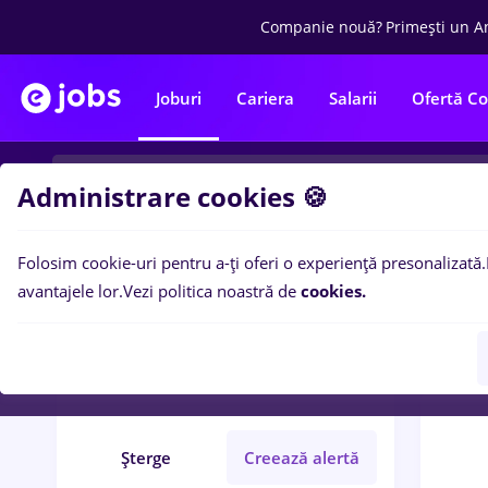
Companie nouă?
Primești un A
Joburi
Cariera
Salarii
Ofertă C
Administrare cookies 🍪
Folosim cookie-uri pentru a-ți oferi o experiență presonalizată.
0
loc
Filtre
avantajele lor.
Vezi politica noastră de
cookies.
insolventa
Străinătate
Bănci
Student
Șterge
Creează alertă