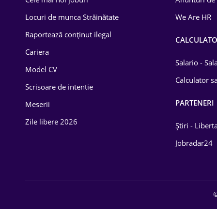
Drept
Locuri de munca Străinătate
We Are HR
Educație / Training
Raportează conținut ilegal
CALCULAT
Cariera
Energetică
Salario - Sa
Model CV
Farma
Calculator sa
Scrisoare de intentie
Imobiliară
PARTENERI
Meserii
IT / Telecom
Zile libere 2026
Știri - Libert
Lemn / PVC
Jobradar24
Mașini / Auto
Media / Internet
©
Medicină / Sănătate