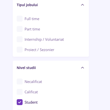
Alba Iulia
Tipul jobului
Asigurări
Alexandria
Au pair / Babysitter / Curățenie
Full time
Arad
Audit / Consultanță
Part time
Baia Mare
Auto / Echipamente
Internship / Voluntariat
Bârlad
Automatizări
Proiect / Sezonier
Bistrița (Bistrița-Năsăud)
Bănci
Nivel studii
Cercetare - dezvoltare
Chimie / Biochimie
Necalificat
Confecții / Design vestimentar
Calificat
Construcții / Instalații
Student